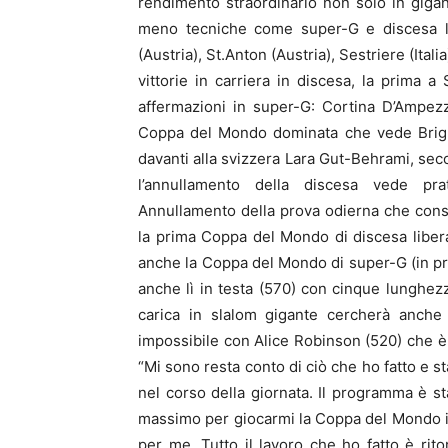
rendimento straordinario non solo in gigant
meno tecniche come super-G e discesa li
(Austria), St.Anton (Austria), Sestriere (Ital
vittorie in carriera in discesa, la prima 
affermazioni in super-G: Cortina D’Ampezzo (
Coppa del Mondo dominata che vede Brigno
davanti alla svizzera Lara Gut-Behrami, sec
l’annullamento della discesa vede pra
Annullamento della prova odierna che conse
la prima Coppa del Mondo di discesa libera
anche la Coppa del Mondo di super-G (in p
anche lì in testa (570) con cinque lunghez
carica in slalom gigante cercherà anche
impossibile con Alice Robinson (520) che è i
“Mi sono resta conto di ciò che ho fatto e s
nel corso della giornata. Il programma è sta
massimo per giocarmi la Coppa del Mondo in
per me. Tutto il lavoro che ho fatto è rito