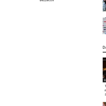
Bezzecchi
D
I
r