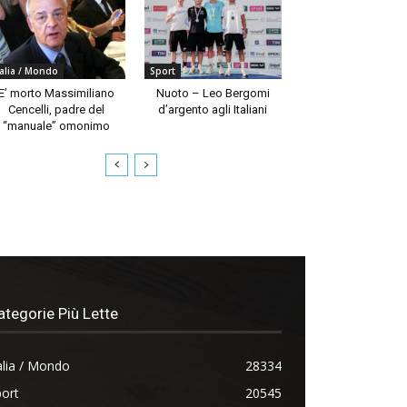
talia / Mondo
Sport
E’ morto Massimiliano
Nuoto – Leo Bergomi
Cencelli, padre del
d’argento agli Italiani
“manuale” omonimo
ategorie Più Lette
alia / Mondo
28334
ort
20545