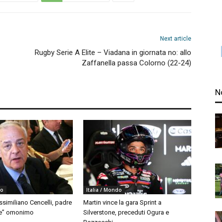
Next article
Rugby Serie A Elite – Viadana in giornata no: allo
Zaffanella passa Colorno (22-24)
N
do
Italia / Mondo
similiano Cencelli, padre
Martin vince la gara Sprint a
le” omonimo
Silverstone, preceduti Ogura e