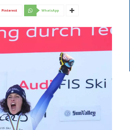
Di
Pinterest
WhatsApp
Mantova