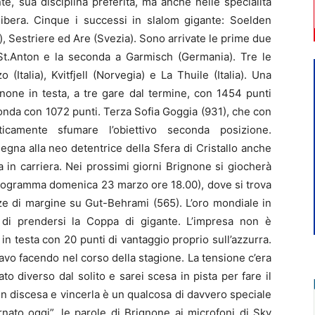
e, sua disciplina preferita, ma anche nelle specialità
bera. Cinque i successi in slalom gigante: Soelden
ia), Sestriere ed Are (Svezia). Sono arrivate le prime due
a St.Anton e la seconda a Garmisch (Germania). Tre le
Italia), Kvitfjell (Norvegia) e La Thuile (Italia). Una
ne in testa, a tre gare dal termine, con 1454 punti
onda con 1072 punti. Terza Sofia Goggia (931), che con
ticamente sfumare l’obiettivo seconda posizione.
gna alla neo detentrice della Sfera di Cristallo anche
 in carriera. Nei prossimi giorni Brignone si giocherà
rogramma domenica 23 marzo ore 18.00), dove si trova
ze di margine su Gut-Behrami (565). L’oro mondiale in
 di prendersi la Coppa di gigante. L’impresa non è
n testa con 20 punti di vantaggio proprio sull’azzurra.
tavo facendo nel corso della stagione. La tensione c’era
to diverso dal solito e sarei scesa in pista per fare il
 discesa e vincerla è un qualcosa di davvero speciale
rnato oggi”, le parole di Brignone ai microfoni di Sky