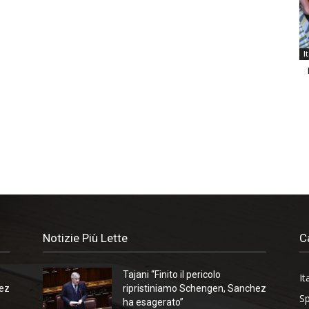
I
Notizie Più Lette
C
Tajani “Finito il pericolo
It
hez
ripristiniamo Schengen, Sanchez
Sp
ha esagerato”