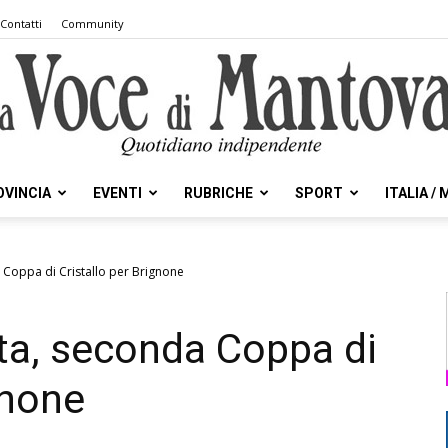
Contatti
Community
OVINCIA
EVENTI
RUBRICHE
SPORT
ITALIA /
la
 Coppa di Cristallo per Brignone
ta, seconda Coppa di
Voce
gnone