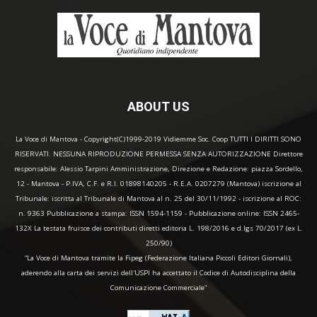
ABOUT US
La Voce di Mantova - Copyright(C)1999-2019 Vidiemme Soc. Coop TUTTI I DIRITTI SONO
RISERVATI. NESSUNA RIPRODUZIONE PERMESSA SENZA AUTORIZZAZIONE Direttore
responsabile: Alessio Tarpini Amministrazione, Direzione e Redazione: piazza Sordello,
12 - Mantova - P.IVA, C.F. e R.I. 01898140205 - R.E.A. 0207279 (Mantova) iscrizione al
Tribunale: iscritta al Tribunale di Mantova al n. 25 del 30/11/1992 - iscrizione al ROC:
n. 9363 Pubblicazione a stampa: ISSN 1594-1159 - Pubblicazione online: ISSN 2465-
132X La testata fruisce dei contributi diretti editoria L. 198/2016 e d.lgs 70/2017 (ex L.
250/90)
“La Voce di Mantova tramite la Fipeg (Federazione Italiana Piccoli Editori Giornali),
aderendo alla carta dei servizi dell'USPI ha accettato il Codice di Autodisciplina della
Comunicazione Commerciale"