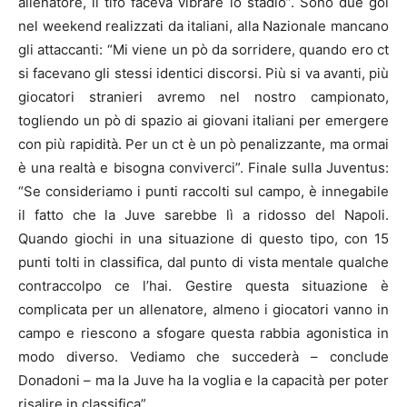
allenatore, il tifo faceva vibrare lo stadio”. Sono due gol
nel weekend realizzati da italiani, alla Nazionale mancano
gli attaccanti: “Mi viene un pò da sorridere, quando ero ct
si facevano gli stessi identici discorsi. Più si va avanti, più
giocatori stranieri avremo nel nostro campionato,
togliendo un pò di spazio ai giovani italiani per emergere
con più rapidità. Per un ct è un pò penalizzante, ma ormai
è una realtà e bisogna conviverci”. Finale sulla Juventus:
“Se consideriamo i punti raccolti sul campo, è innegabile
il fatto che la Juve sarebbe lì a ridosso del Napoli.
Quando giochi in una situazione di questo tipo, con 15
punti tolti in classifica, dal punto di vista mentale qualche
contraccolpo ce l’hai. Gestire questa situazione è
complicata per un allenatore, almeno i giocatori vanno in
campo e riescono a sfogare questa rabbia agonistica in
modo diverso. Vediamo che succederà – conclude
Donadoni – ma la Juve ha la voglia e la capacità per poter
risalire in classifica”.