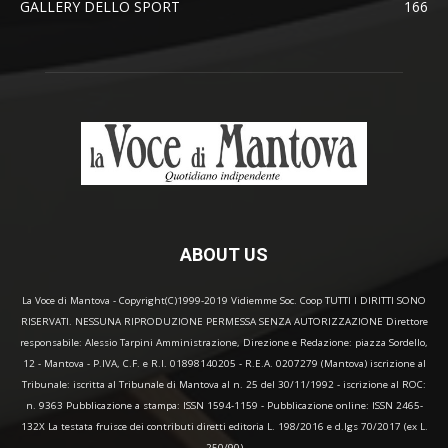
GALLERY DELLO SPORT
166
ABOUT US
La Voce di Mantova - Copyright(C)1999-2019 Vidiemme Soc. Coop TUTTI I DIRITTI SONO
RISERVATI. NESSUNA RIPRODUZIONE PERMESSA SENZA AUTORIZZAZIONE Direttore
responsabile: Alessio Tarpini Amministrazione, Direzione e Redazione: piazza Sordello,
12 - Mantova - P.IVA, C.F. e R.I. 01898140205 - R.E.A. 0207279 (Mantova) iscrizione al
Tribunale: iscritta al Tribunale di Mantova al n. 25 del 30/11/1992 - iscrizione al ROC:
n. 9363 Pubblicazione a stampa: ISSN 1594-1159 - Pubblicazione online: ISSN 2465-
132X La testata fruisce dei contributi diretti editoria L. 198/2016 e d.lgs 70/2017 (ex L.
250/90)