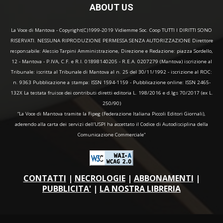
ABOUT US
La Voce di Mantova - Copyright(C)1999-2019 Vidiemme Soc. Coop TUTTI I DIRITTI SONO
RISERVATI. NESSUNA RIPRODUZIONE PERMESSA SENZA AUTORIZZAZIONE Direttore
responsabile: Alessio Tarpini Amministrazione, Direzione e Redazione: piazza Sordello,
12 - Mantova - P.IVA, C.F. e R.I. 01898140205 - R.E.A. 0207279 (Mantova) iscrizione al
Tribunale: iscritta al Tribunale di Mantova al n. 25 del 30/11/1992 - iscrizione al ROC:
n. 9363 Pubblicazione a stampa: ISSN 1594-1159 - Pubblicazione online: ISSN 2465-
132X La testata fruisce dei contributi diretti editoria L. 198/2016 e d.lgs 70/2017 (ex L.
250/90)
“La Voce di Mantova tramite la Fipeg (Federazione Italiana Piccoli Editori Giornali),
aderendo alla carta dei servizi dell'USPI ha accettato il Codice di Autodisciplina della
Comunicazione Commerciale"
CONTATTI
|
NECROLOGIE
|
ABBONAMENTI
|
PUBBLICITA'
|
LA NOSTRA LIBRERIA