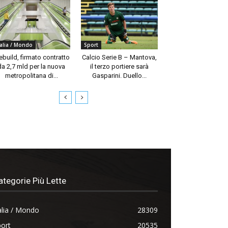
talia / Mondo
Sport
build, firmato contratto
Calcio Serie B – Mantova,
da 2,7 mld per la nuova
il terzo portiere sarà
metropolitana di...
Gasparini. Duello...
ategorie Più Lette
alia / Mondo
28309
ort
20535