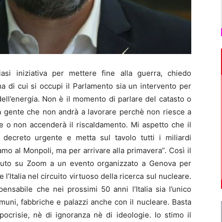
si iniziativa per mettere fine alla guerra, chiedo
 di cui si occupi il Parlamento sia un intervento per
dell’energia. Non è il momento di parlare del catasto o
arà gente che non andrà a lavorare perchè non riesce a
ne o non accenderà il riscaldamento. Mi aspetto che il
decreto urgente e metta sul tavolo tutti i miliardi
mo al Monpoli, ma per arrivare alla primavera”. Così il
venuto su Zoom a un evento organizzato a Genova per
l’Italia nel circuito virtuoso della ricerca sul nucleare.
ensabile che nei prossimi 50 anni l’Italia sia l’unico
uni, fabbriche e palazzi anche con il nucleare. Basta
ocrisie, nè di ignoranza nè di ideologie. Io stimo il