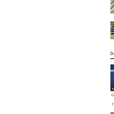
D
I
C
l