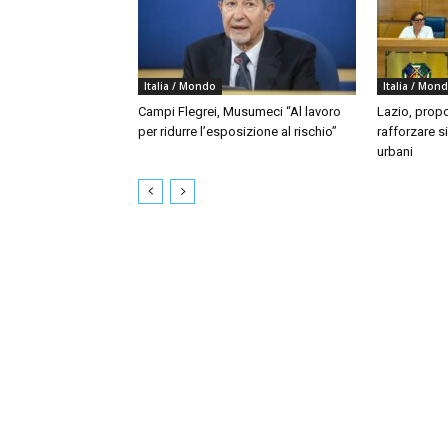
Italia / Mondo
Italia / Mon
Campi Flegrei, Musumeci “Al lavoro
Lazio, propo
per ridurre l’esposizione al rischio”
rafforzare si
urbani