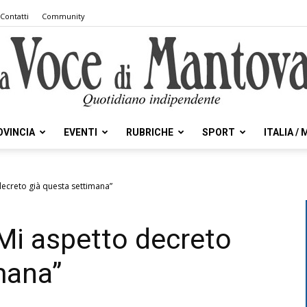
Contatti
Community
OVINCIA
EVENTI
RUBRICHE
SPORT
ITALIA /
la
 decreto già questa settimana”
“Mi aspetto decreto
Voce
mana”