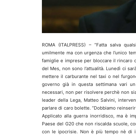
ROMA (ITALPRESS) – “Fatta salva qualsia
umilmente ma con urgenza che l’unico tema
famiglie e imprese per bloccare il rincaro 
del Mes, non sono l’attualità. Lunedì ci s
mettere il carburante nel taxi o nel furgo
governo già in questa settimana vari un 
necessari, non per risolvere perchè non sia
leader della Lega, Matteo Salvini, inter
parlare di caro bolette. “Dobbiamo reinserire 
Applicato alla guerra inorridisco, ma è imp
Paese del G20 che non riscalda scuole, com
con le ipocrisie. Non è più tempo nè di ip