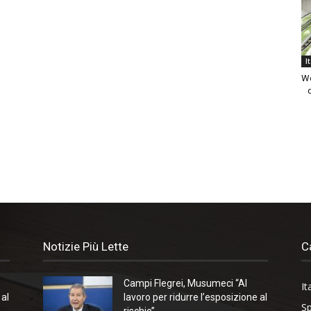
I
We
Notizie Più Lette
C
Campi Flegrei, Musumeci “Al
It
 al
lavoro per ridurre l’esposizione al
Sp
rischio”