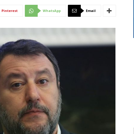
Di
Pinterest
WhatsApp
Email
Mantova