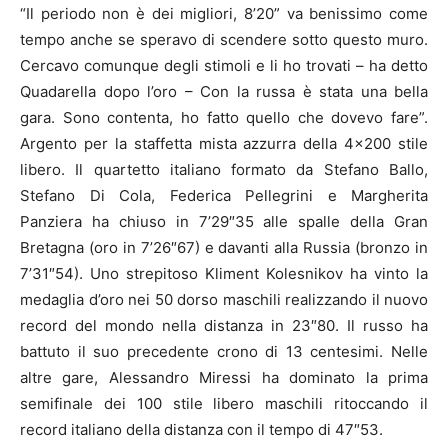
“Il periodo non è dei migliori, 8’20” va benissimo come
tempo anche se speravo di scendere sotto questo muro.
Cercavo comunque degli stimoli e li ho trovati – ha detto
Quadarella dopo l’oro – Con la russa è stata una bella
gara. Sono contenta, ho fatto quello che dovevo fare”.
Argento per la staffetta mista azzurra della 4×200 stile
libero. Il quartetto italiano formato da Stefano Ballo,
Stefano Di Cola, Federica Pellegrini e Margherita
Panziera ha chiuso in 7’29″35 alle spalle della Gran
Bretagna (oro in 7’26″67) e davanti alla Russia (bronzo in
7’31″54). Uno strepitoso Kliment Kolesnikov ha vinto la
medaglia d’oro nei 50 dorso maschili realizzando il nuovo
record del mondo nella distanza in 23″80. Il russo ha
battuto il suo precedente crono di 13 centesimi. Nelle
altre gare, Alessandro Miressi ha dominato la prima
semifinale dei 100 stile libero maschili ritoccando il
record italiano della distanza con il tempo di 47″53.