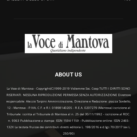
ABOUT US
La Voce di Mantova - Copyright(C)1999-2019 Vidiemme Soc. Coop TUTTI I DIRITTI SONO
RISERVATI. NESSUNA RIPRODUZIONE PERMESSA SENZA AUTORIZZAZIONE Direttore
responsabile: Alessio Tarpini Amministrazione, Direzione e Redazione: piazza Sordello,
12 - Mantova - P.IVA, C.F. e R.I. 01898140205 - R.E.A. 0207279 (Mantova) iscrizione al
Tribunale: iscritta al Tribunale di Mantova al n. 25 del 30/11/1992 - iscrizione al ROC:
n. 9363 Pubblicazione a stampa: ISSN 1594-1159 - Pubblicazione online: ISSN 2465-
132X La testata fruisce dei contributi diretti editoria L. 198/2016 e d.lgs 70/2017 (ex L.
250/90)