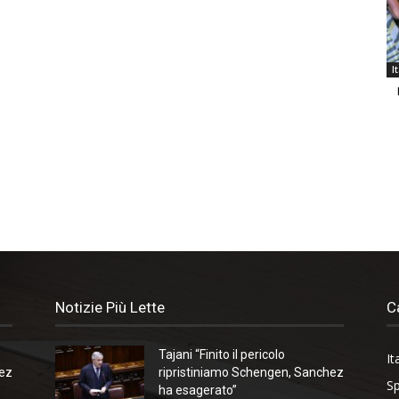
I
Notizie Più Lette
C
Tajani “Finito il pericolo
It
hez
ripristiniamo Schengen, Sanchez
Sp
ha esagerato”