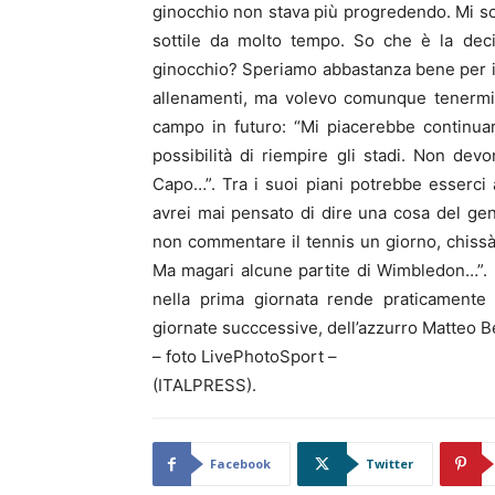
ginocchio non stava più progredendo. Mi 
sottile da molto tempo. So che è la deci
ginocchio? Speriamo abbastanza bene per il d
allenamenti, ma volevo comunque tenermi i
campo in futuro: “Mi piacerebbe continuar
possibilità di riempire gli stadi. Non d
Capo…”. Tra i suoi piani potrebbe esserci
avrei mai pensato di dire una cosa del ge
non commentare il tennis un giorno, chissà
Ma magari alcune partite di Wimbledon…”. I
nella prima giornata rende praticamente 
giornate succcessive, dell’azzurro Matteo B
– foto LivePhotoSport –
(ITALPRESS).
Facebook
Twitter