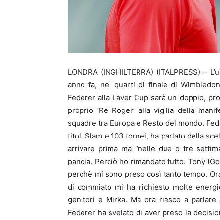
LONDRA (INGHILTERRA) (ITALPRESS) – L’ult
anno fa, nei quarti di finale di Wimbledo
Federer alla Laver Cup sarà un doppio, pr
proprio ‘Re Roger’ alla vigilia della mani
squadre tra Europa e Resto del mondo. Federe
titoli Slam e 103 tornei, ha parlato della 
arrivare prima ma “nelle due o tre setti
pancia. Perciò ho rimandato tutto. Tony (God
perchè mi sono preso così tanto tempo. Ora c
di commiato mi ha richiesto molte energi
genitori e Mirka. Ma ora riesco a parlar
Federer ha svelato di aver preso la decision