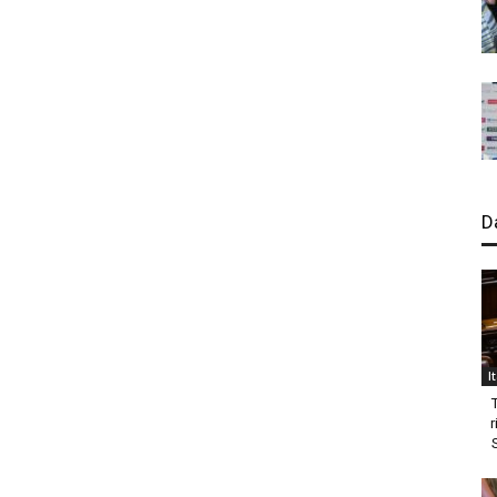
D
I
r