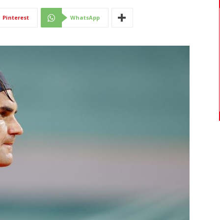
Di
Pinterest
WhatsApp
Mantova