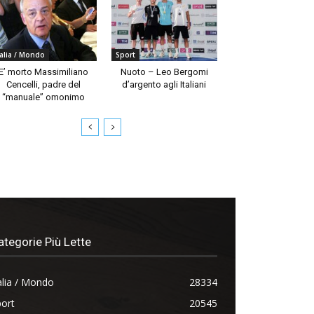
talia / Mondo
Sport
E’ morto Massimiliano
Nuoto – Leo Bergomi
Cencelli, padre del
d’argento agli Italiani
“manuale” omonimo
ategorie Più Lette
alia / Mondo
28334
ort
20545