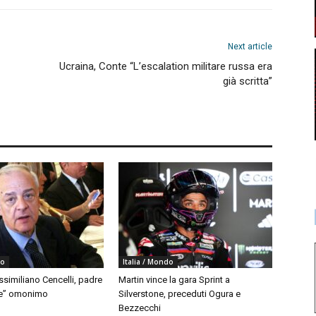
Next article
Ucraina, Conte “L’escalation militare russa era
già scritta”
do
Italia / Mondo
similiano Cencelli, padre
Martin vince la gara Sprint a
le” omonimo
Silverstone, preceduti Ogura e
Bezzecchi