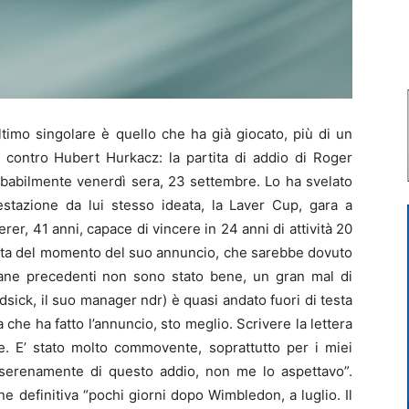
imo singolare è quello che ha già giocato, più di un
n contro Hubert Hurkacz: la partita di addio di Roger
obabilmente venerdì sera, 23 settembre. Lo ha svelato
festazione da lui stesso ideata, la Laver Cup, gara a
r, 41 anni, capace di vincere in 24 anni di attività 20
scelta del momento del suo annuncio, che sarebbe dovuto
mane precedenti non sono stato bene, un gran mal di
sick, il suo manager ndr) è quasi andato fuori di testa
he ha fatto l’annuncio, sto meglio. Scrivere la lettera
e. E’ stato molto commovente, soprattutto per i miei
e serenamente di questo addio, non me lo aspettavo”.
e definitiva “pochi giorni dopo Wimbledon, a luglio. Il