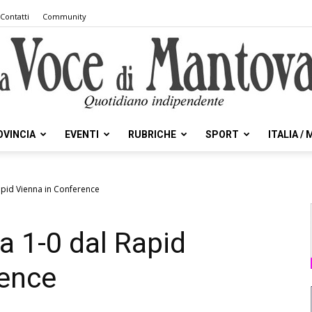
Contatti
Community
OVINCIA
EVENTI
RUBRICHE
SPORT
ITALIA /
la
Rapid Vienna in Conference
a 1-0 dal Rapid
Voce
rence