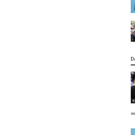
D
I
in