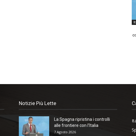
I
co
Notizie Più Lette
C
La Spagna ripristina i controlli
It
alle frontiere con l’Italia
Sp
7 Agosto 2026