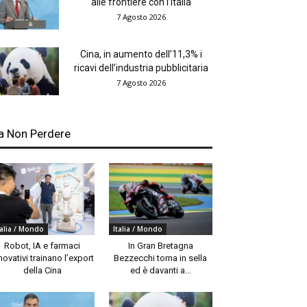
alle frontiere con l’Italia
7 Agosto 2026
Cina, in aumento dell’11,3% i
ricavi dell’industria pubblicitaria
7 Agosto 2026
a Non Perdere
talia / Mondo
Italia / Mondo
Robot, IA e farmaci
In Gran Bretagna
novativi trainano l’export
Bezzecchi torna in sella
della Cina
ed è davanti a...