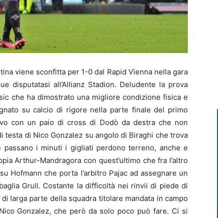
na viene sconfitta per 1-0 dal Rapid Vienna nella gara
e disputatasi all’Allianz Stadion. Deludente la prova
isic che ha dimostrato una migliore condizione fisica e
egnato su calcio di rigore nella parte finale del primo
itivo con un paio di cross di Dodò da destra che non
i testa di Nico Gonzalez su angolo di Biraghi che trova
passano i minuti i gigliati perdono terreno, anche e
ppia Arthur-Mandragora con quest’ultimo che fra l’altro
ea su Hofmann che porta l’arbitro Pajac ad assegnare un
glia Grull. Costante la difficoltà nei rinvii di piede di
di larga parte della squadra titolare mandata in campo
o Nico Gonzalez, che però da solo poco può fare. Ci si