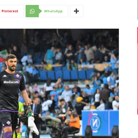
Di
Pinterest
WhatsApp
Mantova