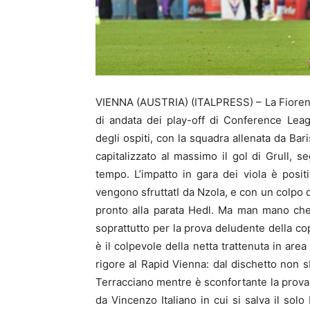
VIENNA (AUSTRIA) (ITALPRESS) – La Fiorenti
di andata dei play-off di Conference Leagu
degli ospiti, con la squadra allenata da Bar
capitalizzato al massimo il gol di Grull, s
tempo. L’impatto in gara dei viola è pos
vengono sfruttatI da Nzola, e con un colpo d
pronto alla parata Hedl. Ma man mano che 
soprattutto per la prova deludente della co
è il colpevole della netta trattenuta in ar
rigore al Rapid Vienna: dal dischetto non sba
Terracciano mentre è sconfortante la prova 
da Vincenzo Italiano in cui si salva il sol