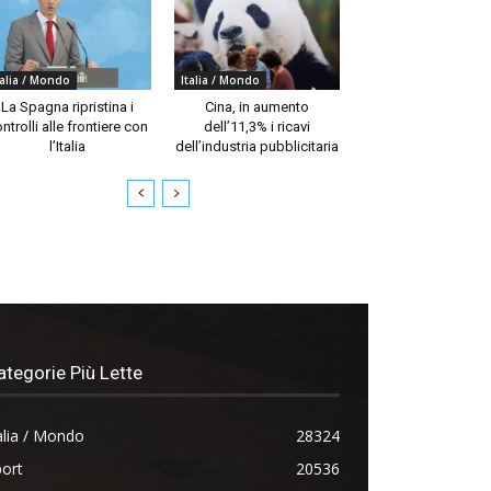
talia / Mondo
Italia / Mondo
La Spagna ripristina i
Cina, in aumento
ntrolli alle frontiere con
dell’11,3% i ricavi
l’Italia
dell’industria pubblicitaria
ategorie Più Lette
alia / Mondo
28324
ort
20536