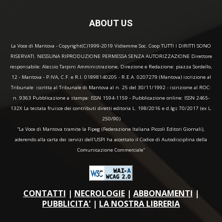
ABOUT US
La Voce di Mantova - Copyright(C)1999-2019 Vidiemme Soc. Coop TUTTI I DIRITTI SONO
RISERVATI. NESSUNA RIPRODUZIONE PERMESSA SENZA AUTORIZZAZIONE Direttore
responsabile: Alessio Tarpini Amministrazione, Direzione e Redazione: piazza Sordello,
12 - Mantova - P.IVA, C.F. e R.I. 01898140205 - R.E.A. 0207279 (Mantova) iscrizione al
Tribunale: iscritta al Tribunale di Mantova al n. 25 del 30/11/1992 - iscrizione al ROC:
n. 9363 Pubblicazione a stampa: ISSN 1594-1159 - Pubblicazione online: ISSN 2465-
132X La testata fruisce dei contributi diretti editoria L. 198/2016 e d.lgs 70/2017 (ex L.
250/90)
“La Voce di Mantova tramite la Fipeg (Federazione Italiana Piccoli Editori Giornali),
aderendo alla carta dei servizi dell'USPI ha accettato il Codice di Autodisciplina della
Comunicazione Commerciale"
CONTATTI
|
NECROLOGIE
|
ABBONAMENTI
|
PUBBLICITA'
|
LA NOSTRA LIBRERIA