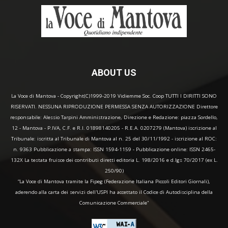
ABOUT US
La Voce di Mantova - Copyright(C)1999-2019 Vidiemme Soc. Coop TUTTI I DIRITTI SONO
RISERVATI. NESSUNA RIPRODUZIONE PERMESSA SENZA AUTORIZZAZIONE Direttore
responsabile: Alessio Tarpini Amministrazione, Direzione e Redazione: piazza Sordello,
12 - Mantova - P.IVA, C.F. e R.I. 01898140205 - R.E.A. 0207279 (Mantova) iscrizione al
Tribunale: iscritta al Tribunale di Mantova al n. 25 del 30/11/1992 - iscrizione al ROC:
n. 9363 Pubblicazione a stampa: ISSN 1594-1159 - Pubblicazione online: ISSN 2465-
132X La testata fruisce dei contributi diretti editoria L. 198/2016 e d.lgs 70/2017 (ex L.
250/90)
“La Voce di Mantova tramite la Fipeg (Federazione Italiana Piccoli Editori Giornali),
aderendo alla carta dei servizi dell'USPI ha accettato il Codice di Autodisciplina della
Comunicazione Commerciale"