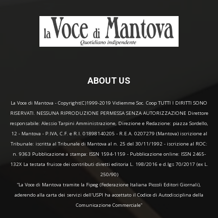
ABOUT US
La Voce di Mantova - Copyright(C)1999-2019 Vidiemme Soc. Coop TUTTI I DIRITTI SONO
RISERVATI. NESSUNA RIPRODUZIONE PERMESSA SENZA AUTORIZZAZIONE Direttore
responsabile: Alessio Tarpini Amministrazione, Direzione e Redazione: piazza Sordello,
12 - Mantova - P.IVA, C.F. e R.I. 01898140205 - R.E.A. 0207279 (Mantova) iscrizione al
Tribunale: iscritta al Tribunale di Mantova al n. 25 del 30/11/1992 - iscrizione al ROC:
n. 9363 Pubblicazione a stampa: ISSN 1594-1159 - Pubblicazione online: ISSN 2465-
132X La testata fruisce dei contributi diretti editoria L. 198/2016 e d.lgs 70/2017 (ex L.
250/90)
“La Voce di Mantova tramite la Fipeg (Federazione Italiana Piccoli Editori Giornali),
aderendo alla carta dei servizi dell'USPI ha accettato il Codice di Autodisciplina della
Comunicazione Commerciale"