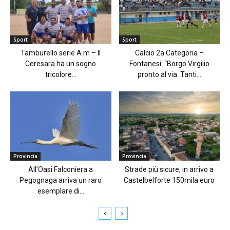
Sport
Sport
Tamburello serie A m – Il
Calcio 2a Categoria –
Ceresara ha un sogno
Fontanesi: “Borgo Virgilio
tricolore...
pronto al via. Tanti...
Provincia
Provincia
All’Oasi Falconiera a
Strade più sicure, in arrivo a
Pegognaga arriva un raro
Castelbelforte 150mila euro
esemplare di...