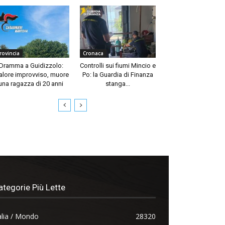
rovincia
Cronaca
Dramma a Guidizzolo:
Controlli sui fiumi Mincio e
lore improvviso, muore
Po: la Guardia di Finanza
una ragazza di 20 anni
stanga...
ategorie Più Lette
alia / Mondo
28320