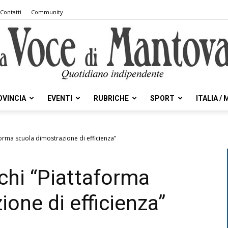
Contatti
Community
OVINCIA
EVENTI
RUBRICHE
SPORT
ITALIA /
la
forma scuola dimostrazione di efficienza”
chi “Piattaforma
Voce
one di efficienza”