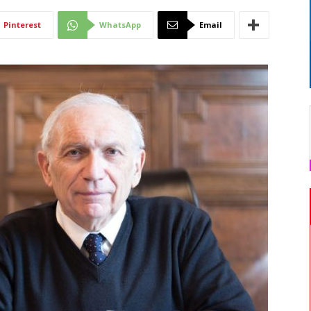
Di
Pinterest
WhatsApp
Email
Mantova