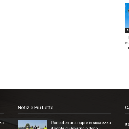
P
ma
Notizie Più Lette
C
zza
Roncoferraro, riapre in sicurezza
It
il ponte di Governolo dopo il