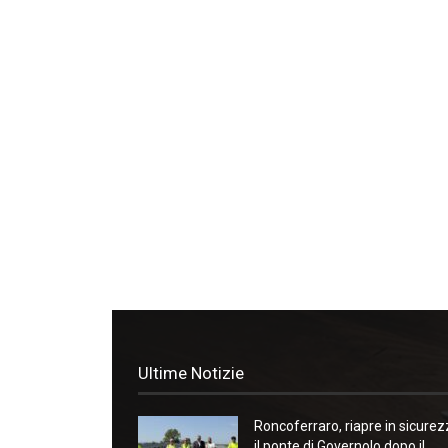
Ultime Notizie
Roncoferraro, riapre in sicure
il ponte di Governolo dopo il