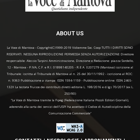
ABOUT US
La Voce di Mantova - Copyright(C)1999-2019 Vidiemme Soc. Coop TUTTI I DIRITTI SONO
RISERVATI. NESSUNA RIPRODUZIONE PERMESSA SENZA AUTORIZZAZIONE Direttore
responsabile: Alessio Tarpini Amministrazione, Direzione e Redazione: piazza Sordello,
12 - Mantova - P.IVA, C.F. e R.I. 01898140205 - R.E.A. 0207279 (Mantova) iscrizione al
Tribunale: iscritta al Tribunale di Mantova al n. 25 del 30/11/1992 - iscrizione al ROC:
n. 9363 Pubblicazione a stampa: ISSN 1594-1159 - Pubblicazione online: ISSN 2465-
132X La testata fruisce dei contributi diretti editoria L. 198/2016 e d.lgs 70/2017 (ex L.
250/90)
“La Voce di Mantova tramite la Fipeg (Federazione Italiana Piccoli Editori Giornali),
aderendo alla carta dei servizi dell'USPI ha accettato il Codice di Autodisciplina della
Comunicazione Commerciale"