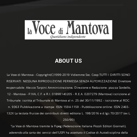
ABOUT US
La Voce di Mantova - Copyright(C)1999-2019 Vidiemme Soc. Coop TUTTI I DIRITTI SONO
RISERVATI. NESSUNA RIPRODUZIONE PERMESSA SENZA AUTORIZZAZIONE Direttore
responsabile: Alessio Tarpini Amministrazione, Direzione e Redazione: piazza Sordello,
12 - Mantova - P.IVA, C.F. e R.I. 01898140205 - R.E.A. 0207279 (Mantova) iscrizione al
Tribunale: iscritta al Tribunale di Mantova al n. 25 del 30/11/1992 - iscrizione al ROC:
n. 9363 Pubblicazione a stampa: ISSN 1594-1159 - Pubblicazione online: ISSN 2465-
132X La testata fruisce dei contributi diretti editoria L. 198/2016 e d.lgs 70/2017 (ex L.
250/90)
“La Voce di Mantova tramite la Fipeg (Federazione Italiana Piccoli Editori Giornali),
aderendo alla carta dei servizi dell'USPI ha accettato il Codice di Autodisciplina della