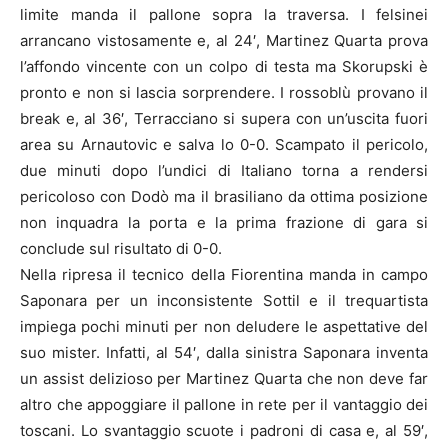
limite manda il pallone sopra la traversa. I felsinei
arrancano vistosamente e, al 24′, Martinez Quarta prova
l’affondo vincente con un colpo di testa ma Skorupski è
pronto e non si lascia sorprendere. I rossoblù provano il
break e, al 36′, Terracciano si supera con un’uscita fuori
area su Arnautovic e salva lo 0-0. Scampato il pericolo,
due minuti dopo l’undici di Italiano torna a rendersi
pericoloso con Dodò ma il brasiliano da ottima posizione
non inquadra la porta e la prima frazione di gara si
conclude sul risultato di 0-0.
Nella ripresa il tecnico della Fiorentina manda in campo
Saponara per un inconsistente Sottil e il trequartista
impiega pochi minuti per non deludere le aspettative del
suo mister. Infatti, al 54′, dalla sinistra Saponara inventa
un assist delizioso per Martinez Quarta che non deve far
altro che appoggiare il pallone in rete per il vantaggio dei
toscani. Lo svantaggio scuote i padroni di casa e, al 59′,