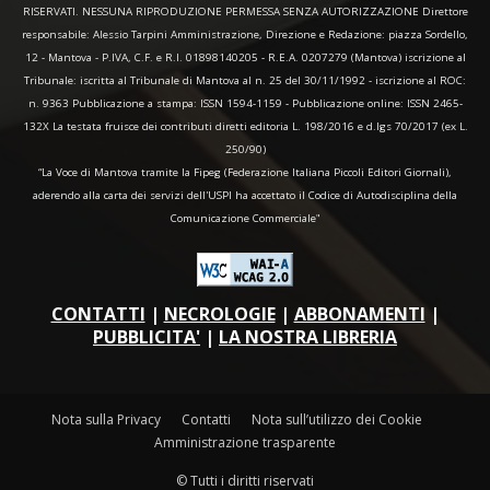
RISERVATI. NESSUNA RIPRODUZIONE PERMESSA SENZA AUTORIZZAZIONE Direttore
responsabile: Alessio Tarpini Amministrazione, Direzione e Redazione: piazza Sordello,
12 - Mantova - P.IVA, C.F. e R.I. 01898140205 - R.E.A. 0207279 (Mantova) iscrizione al
Tribunale: iscritta al Tribunale di Mantova al n. 25 del 30/11/1992 - iscrizione al ROC:
n. 9363 Pubblicazione a stampa: ISSN 1594-1159 - Pubblicazione online: ISSN 2465-
132X La testata fruisce dei contributi diretti editoria L. 198/2016 e d.lgs 70/2017 (ex L.
250/90)
“La Voce di Mantova tramite la Fipeg (Federazione Italiana Piccoli Editori Giornali),
aderendo alla carta dei servizi dell'USPI ha accettato il Codice di Autodisciplina della
Comunicazione Commerciale"
CONTATTI
|
NECROLOGIE
|
ABBONAMENTI
|
PUBBLICITA'
|
LA NOSTRA LIBRERIA
Nota sulla Privacy
Contatti
Nota sull’utilizzo dei Cookie
Amministrazione trasparente
© Tutti i diritti riservati