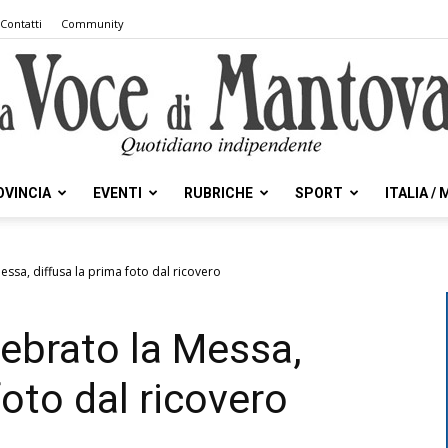
Contatti
Community
OVINCIA
EVENTI
RUBRICHE
SPORT
ITALIA /
la
essa, diffusa la prima foto dal ricovero
lebrato la Messa,
Voce
foto dal ricovero