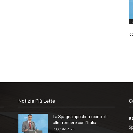
I
co
Notizie Più Lette
C
La Spagna ripristina i controlli
It
alle frontiere con l’Italia
Sp
7 Agosto 2026