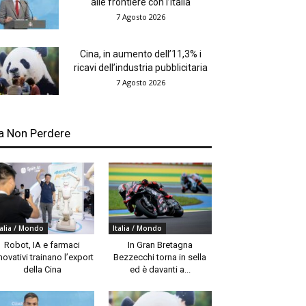
alle frontiere con l’Italia
7 Agosto 2026
Cina, in aumento dell’11,3% i
ricavi dell’industria pubblicitaria
7 Agosto 2026
a Non Perdere
talia / Mondo
Italia / Mondo
Robot, IA e farmaci
In Gran Bretagna
novativi trainano l’export
Bezzecchi torna in sella
della Cina
ed è davanti a...