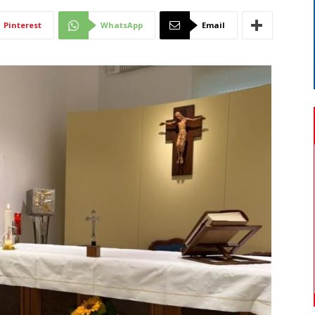
Di
Pinterest
WhatsApp
Email
Mantova