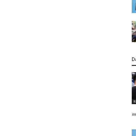
D
I
in