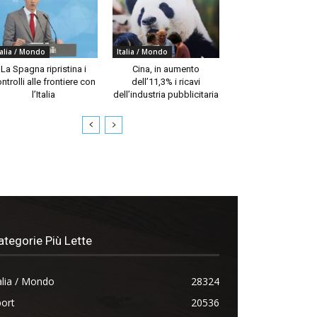
talia / Mondo
Italia / Mondo
La Spagna ripristina i
Cina, in aumento
ntrolli alle frontiere con
dell’11,3% i ricavi
l’Italia
dell’industria pubblicitaria
ategorie Più Lette
alia / Mondo
28324
ort
20536