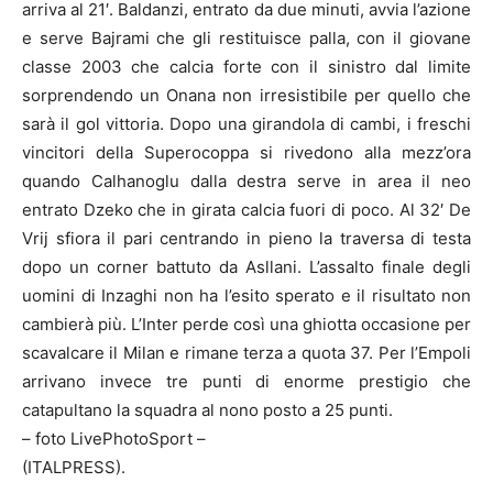
arriva al 21′. Baldanzi, entrato da due minuti, avvia l’azione
e serve Bajrami che gli restituisce palla, con il giovane
classe 2003 che calcia forte con il sinistro dal limite
sorprendendo un Onana non irresistibile per quello che
sarà il gol vittoria. Dopo una girandola di cambi, i freschi
vincitori della Superocoppa si rivedono alla mezz’ora
quando Calhanoglu dalla destra serve in area il neo
entrato Dzeko che in girata calcia fuori di poco. Al 32′ De
Vrij sfiora il pari centrando in pieno la traversa di testa
dopo un corner battuto da Asllani. L’assalto finale degli
uomini di Inzaghi non ha l’esito sperato e il risultato non
cambierà più. L’Inter perde così una ghiotta occasione per
scavalcare il Milan e rimane terza a quota 37. Per l’Empoli
arrivano invece tre punti di enorme prestigio che
catapultano la squadra al nono posto a 25 punti.
– foto LivePhotoSport –
(ITALPRESS).