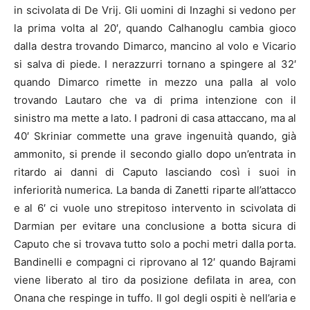
in scivolata di De Vrij. Gli uomini di Inzaghi si vedono per
la prima volta al 20′, quando Calhanoglu cambia gioco
dalla destra trovando Dimarco, mancino al volo e Vicario
si salva di piede. I nerazzurri tornano a spingere al 32′
quando Dimarco rimette in mezzo una palla al volo
trovando Lautaro che va di prima intenzione con il
sinistro ma mette a lato. I padroni di casa attaccano, ma al
40′ Skriniar commette una grave ingenuità quando, già
ammonito, si prende il secondo giallo dopo un’entrata in
ritardo ai danni di Caputo lasciando così i suoi in
inferiorità numerica. La banda di Zanetti riparte all’attacco
e al 6′ ci vuole uno strepitoso intervento in scivolata di
Darmian per evitare una conclusione a botta sicura di
Caputo che si trovava tutto solo a pochi metri dalla porta.
Bandinelli e compagni ci riprovano al 12′ quando Bajrami
viene liberato al tiro da posizione defilata in area, con
Onana che respinge in tuffo. Il gol degli ospiti è nell’aria e