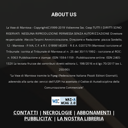
ABOUT US
La Voce di Mantova - Copyright(C)1999-2019 Vidiemme Soc. Coop TUTTI I DIRITTI SONO
RISERVATI. NESSUNA RIPRODUZIONE PERMESSA SENZA AUTORIZZAZIONE Direttore
responsabile: Alessio Tarpini Amministrazione, Direzione e Redazione: piazza Sordello,
12 - Mantova - P.IVA, C.F. e R.I. 01898140205 - R.E.A. 0207279 (Mantova) iscrizione al
Tribunale: iscritta al Tribunale di Mantova al n. 25 del 30/11/1992 - iscrizione al ROC:
n. 9363 Pubblicazione a stampa: ISSN 1594-1159 - Pubblicazione online: ISSN 2465-
132X La testata fruisce dei contributi diretti editoria L. 198/2016 e d.lgs 70/2017 (ex L.
250/90)
“La Voce di Mantova tramite la Fipeg (Federazione Italiana Piccoli Editori Giornali),
aderendo alla carta dei servizi dell'USPI ha accettato il Codice di Autodisciplina della
Comunicazione Commerciale"
CONTATTI
|
NECROLOGIE
|
ABBONAMENTI
|
PUBBLICITA'
|
LA NOSTRA LIBRERIA