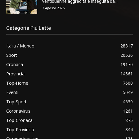
ventiduenne aggredita e inseguita da...
7 Agosto 2026
Categorie Più Lette
Italia / Mondo
28317
Sport
20536
Cronaca
19170
Provincia
14561
Top-Home
7600
Eventi
5049
Top-Sport
4539
Coronavirus
1261
Top-Cronaca
875
Top-Provincia
844
Coronavirus top
636