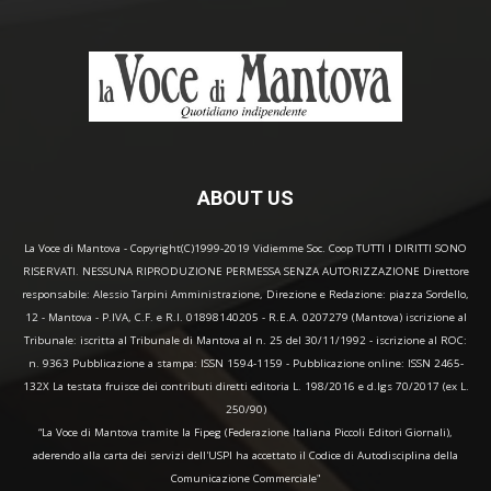
ABOUT US
La Voce di Mantova - Copyright(C)1999-2019 Vidiemme Soc. Coop TUTTI I DIRITTI SONO
RISERVATI. NESSUNA RIPRODUZIONE PERMESSA SENZA AUTORIZZAZIONE Direttore
responsabile: Alessio Tarpini Amministrazione, Direzione e Redazione: piazza Sordello,
12 - Mantova - P.IVA, C.F. e R.I. 01898140205 - R.E.A. 0207279 (Mantova) iscrizione al
Tribunale: iscritta al Tribunale di Mantova al n. 25 del 30/11/1992 - iscrizione al ROC:
n. 9363 Pubblicazione a stampa: ISSN 1594-1159 - Pubblicazione online: ISSN 2465-
132X La testata fruisce dei contributi diretti editoria L. 198/2016 e d.lgs 70/2017 (ex L.
250/90)
“La Voce di Mantova tramite la Fipeg (Federazione Italiana Piccoli Editori Giornali),
aderendo alla carta dei servizi dell'USPI ha accettato il Codice di Autodisciplina della
Comunicazione Commerciale"