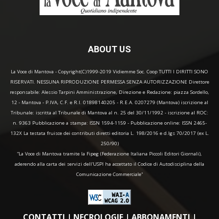
ABOUT US
La Voce di Mantova - Copyright(C)1999-2019 Vidiemme Soc. Coop TUTTI I DIRITTI SONO
RISERVATI. NESSUNA RIPRODUZIONE PERMESSA SENZA AUTORIZZAZIONE Direttore
responsabile: Alessio Tarpini Amministrazione, Direzione e Redazione: piazza Sordello,
12 - Mantova - P.IVA, C.F. e R.I. 01898140205 - R.E.A. 0207279 (Mantova) iscrizione al
Tribunale: iscritta al Tribunale di Mantova al n. 25 del 30/11/1992 - iscrizione al ROC:
n. 9363 Pubblicazione a stampa: ISSN 1594-1159 - Pubblicazione online: ISSN 2465-
132X La testata fruisce dei contributi diretti editoria L. 198/2016 e d.lgs 70/2017 (ex L.
250/90)
“La Voce di Mantova tramite la Fipeg (Federazione Italiana Piccoli Editori Giornali),
aderendo alla carta dei servizi dell'USPI ha accettato il Codice di Autodisciplina della
Comunicazione Commerciale"
CONTATTI
|
NECROLOGIE
|
ABBONAMENTI
|