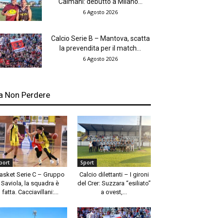
Caimani: debutto a Milano...
6 Agosto 2026
Calcio Serie B – Mantova, scatta
la prevendita per il match...
6 Agosto 2026
a Non Perdere
port
Sport
asket Serie C – Gruppo
Calcio dilettanti – I gironi
Saviola, la squadra è
del Crer: Suzzara “esiliato”
fatta. Cacciavillani:...
a ovest,...