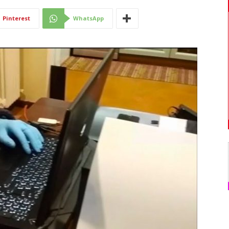
Di
Pinterest
WhatsApp
Mantova