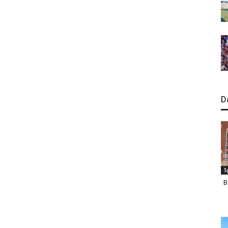
D
S
B