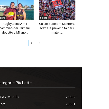
port
Sport
Rugby Serie A – Il
Calcio Serie B – Mantova,
cammino dei Caimani:
scatta la prevendita per il
debutto a Milano...
match...
ategorie Più Lette
alia / Mondo
28302
ort
20531