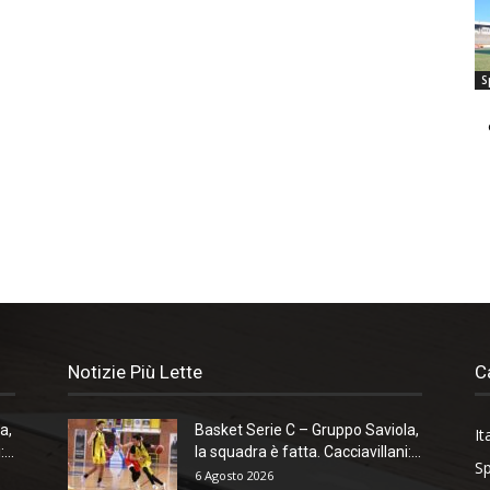
S
Notizie Più Lette
C
a,
Basket Serie C – Gruppo Saviola,
It
...
la squadra è fatta. Cacciavillani:...
Sp
6 Agosto 2026