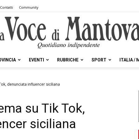
Contatti
Community
OVINCIA
EVENTI
RUBRICHE
SPORT
ITALIA /
la
Tok, denunciata influencer siciliana
rema su Tik Tok,
Voce
ncer siciliana