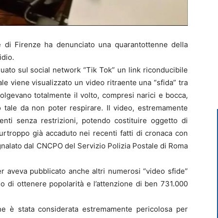
 di Firenze ha denunciato una quarantottenne della
idio.
iduato sul social network “Tik Tok” un link riconducibile
uale viene visualizzato un video ritraente una “sfida” tra
olgevano totalmente il volto, compresi narici e bocca,
o tale da non poter respirare. Il video, estremamente
tenti senza restrizioni, potendo costituire oggetto di
rtroppo già accaduto nei recenti fatti di cronaca con
nalato dal CNCPO del Servizio Polizia Postale di Roma
er aveva pubblicato anche altri numerosi “video sfide”
 di ottenere popolarità e l’attenzione di ben 731.000
one è stata considerata estremamente pericolosa per