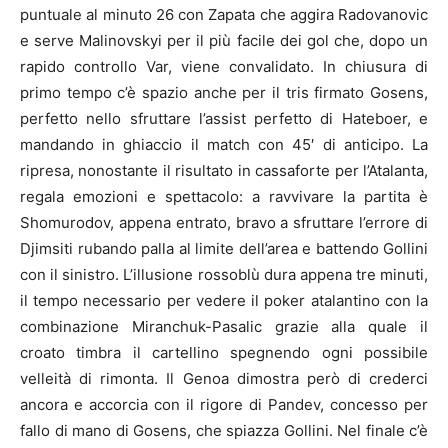
puntuale al minuto 26 con Zapata che aggira Radovanovic
e serve Malinovskyi per il più facile dei gol che, dopo un
rapido controllo Var, viene convalidato. In chiusura di
primo tempo c’è spazio anche per il tris firmato Gosens,
perfetto nello sfruttare l’assist perfetto di Hateboer, e
mandando in ghiaccio il match con 45′ di anticipo. La
ripresa, nonostante il risultato in cassaforte per l’Atalanta,
regala emozioni e spettacolo: a ravvivare la partita è
Shomurodov, appena entrato, bravo a sfruttare l’errore di
Djimsiti rubando palla al limite dell’area e battendo Gollini
con il sinistro. L’illusione rossoblù dura appena tre minuti,
il tempo necessario per vedere il poker atalantino con la
combinazione Miranchuk-Pasalic grazie alla quale il
croato timbra il cartellino spegnendo ogni possibile
velleità di rimonta. Il Genoa dimostra però di crederci
ancora e accorcia con il rigore di Pandev, concesso per
fallo di mano di Gosens, che spiazza Gollini. Nel finale c’è