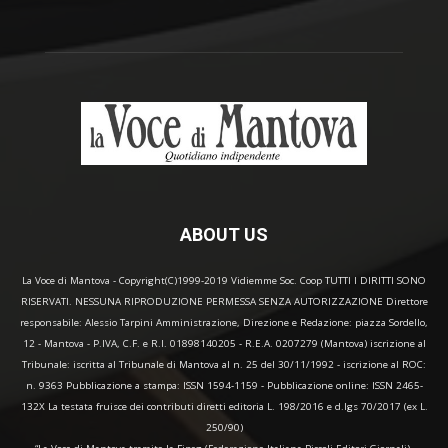
ABOUT US
La Voce di Mantova - Copyright(C)1999-2019 Vidiemme Soc. Coop TUTTI I DIRITTI SONO
RISERVATI. NESSUNA RIPRODUZIONE PERMESSA SENZA AUTORIZZAZIONE Direttore
responsabile: Alessio Tarpini Amministrazione, Direzione e Redazione: piazza Sordello,
12 - Mantova - P.IVA, C.F. e R.I. 01898140205 - R.E.A. 0207279 (Mantova) iscrizione al
Tribunale: iscritta al Tribunale di Mantova al n. 25 del 30/11/1992 - iscrizione al ROC:
n. 9363 Pubblicazione a stampa: ISSN 1594-1159 - Pubblicazione online: ISSN 2465-
132X La testata fruisce dei contributi diretti editoria L. 198/2016 e d.lgs 70/2017 (ex L.
250/90)