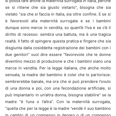
si possa fare anche la maternità surrogata in Italia, perchè
se si ritiene che sia giusto vietarlo”, bisogna che sia
vietato “sia che si faccia in Italia, sia oltre confine. E se si
è favorevoli alla maternità surrogata e se i bambini
dunque sono merce in vendita, so quant’è l’Iva e se c’è il
diritto di recesso: sembra una battuta, ma è una tragica
realtà. Il fatto di spingere questa pratica e fingere che sia
disgiunta dalla cosiddetta registrazione dei bambini con i
due genitori” vuol dire essere “favorevole che le donne
diventino mezzo di produzione e che i bambini siano una
merce in vendita. Per la legge italiana, che anche molto
sensata, la madre del bambino è colei che lo partorisce:
sembrerebbe banale, ma ora che si può prendere l’ovulo
di una donna e poi, con una fecondazione artificiale, si
può impiantarlo in un’altra donna, bisogna stabilire” se la
madre “è l’una o l’altra”. Con la maternità surrogata,
“quella che per la legge è la madre ‘vendè il suo bambino
in cambio di un compenso in denaro o di un compenso