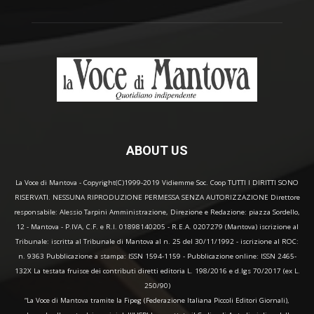
ABOUT US
La Voce di Mantova - Copyright(C)1999-2019 Vidiemme Soc. Coop TUTTI I DIRITTI SONO
RISERVATI. NESSUNA RIPRODUZIONE PERMESSA SENZA AUTORIZZAZIONE Direttore
responsabile: Alessio Tarpini Amministrazione, Direzione e Redazione: piazza Sordello,
12 - Mantova - P.IVA, C.F. e R.I. 01898140205 - R.E.A. 0207279 (Mantova) iscrizione al
Tribunale: iscritta al Tribunale di Mantova al n. 25 del 30/11/1992 - iscrizione al ROC:
n. 9363 Pubblicazione a stampa: ISSN 1594-1159 - Pubblicazione online: ISSN 2465-
132X La testata fruisce dei contributi diretti editoria L. 198/2016 e d.lgs 70/2017 (ex L.
250/90)
“La Voce di Mantova tramite la Fipeg (Federazione Italiana Piccoli Editori Giornali),