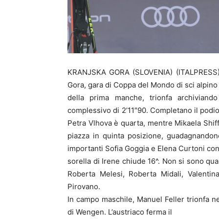
KRANJSKA GORA (SLOVENIA) (ITALPRESS) – 
Gora, gara di Coppa del Mondo di sci alpino 
della prima manche, trionfa archiviand
complessivo di 2’11″90. Completano il podio
Petra Vlhova è quarta, mentre Mikaela Shiff
piazza in quinta posizione, guadagnandon
importanti Sofia Goggia e Elena Curtoni co
sorella di Irene chiude 16^. Non si sono qua
Roberta Melesi, Roberta Midali, Valentin
Pirovano.
In campo maschile, Manuel Feller trionfa ne
di Wengen. L’austriaco ferma il