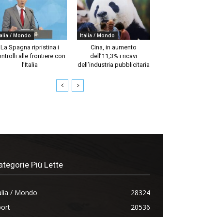
talia / Mondo
Italia / Mondo
La Spagna ripristina i
Cina, in aumento
ntrolli alle frontiere con
dell’11,3% i ricavi
l’Italia
dell’industria pubblicitaria
ategorie Più Lette
alia / Mondo
28324
ort
20536