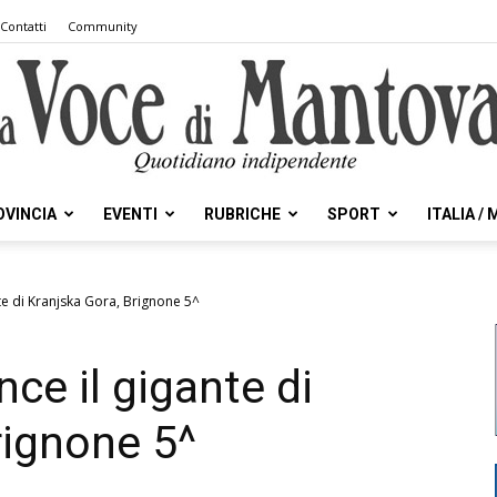
Contatti
Community
OVINCIA
EVENTI
RUBRICHE
SPORT
ITALIA /
la
te di Kranjska Gora, Brignone 5^
ce il gigante di
Voce
rignone 5^