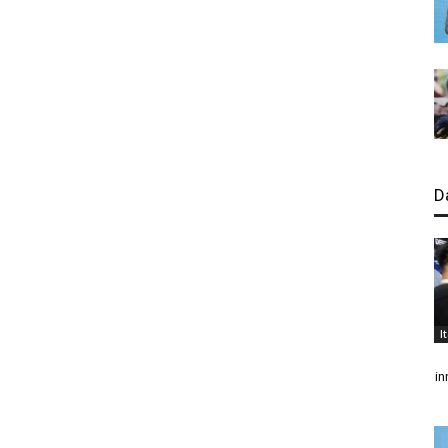
D
I
in