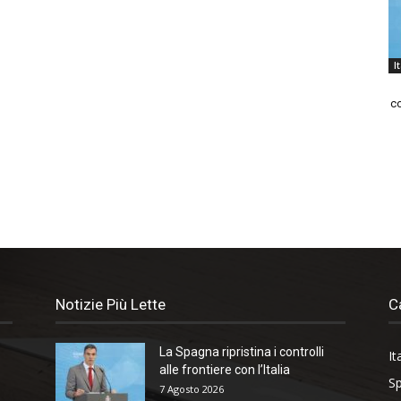
I
co
Notizie Più Lette
C
La Spagna ripristina i controlli
It
alle frontiere con l’Italia
Sp
7 Agosto 2026