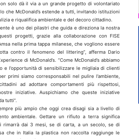
on solo dà il via a un grande progetto di volontariato
o che McDonald’s estende a tutti, invitando istituzioni
pulizia e riqualifica ambientale e del decoro cittadino.
ente è uno dei pilastri che guida e direziona la nostra
 questi progetti, grazie alla collaborazione con FISE
i Amsa nella prima tappa milanese, che vogliono essere
lotta contro il fenomeno del littering”, afferma Dario
Experience di McDonald’s. “Come McDonald’s abbiamo
o e l’opportunità di sensibilizzare le migliaia di clienti
er primi siamo corresponsabili nel pulire l’ambiente,
ittadini ad adottare comportamenti più rispettosi,
ostre iniziative. Auspichiamo che queste iniziative
 tutti”.
empre più ampio che oggi crea disagi sia a livello di
nto ambientale. Gettare un rifiuto a terra significa
 rimarrà dai 3 mesi, se di carta, a un secolo, se di
sa che in Italia la plastica non raccolta raggiunge le