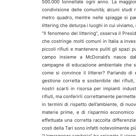
500.000 tonnellate ogni anno. La maggiore
condivisione delle comunità; alcuni studi ri
metro quadro, mentre nelle spiagge si par
littering che deturpa i luoghi in cui viviamo, 
“Il fenomeno del littering”, osserva il Pr
che costringe molti comuni in Italia a inves
piccoli rifiuti e mantenere puliti gli spazi
campo insieme a McDonald’s nasce dal
campagne di educazione ambientale che sian
come si convince il litterer? Parlando di 
gestione corretta e sostenibile dei rifiuti
nostri scarti in risorsa per impianti indu
rifiuti, ma conferirli correttamente permett
in termini di rispetto dell’ambiente, di nuo
materie prime, e di risparmio economico an
effettuata una corretta raccolta differenzi
costi della Tari sono infatti notevolmente pi
“L’emergenza sanitaria” ha spiegato il vicepr