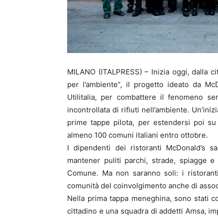
MILANO (ITALPRESS) – Inizia oggi, dalla cit
per l’ambiente”, il progetto ideato da M
Utilitalia, per combattere il fenomeno se
incontrollata di rifiuti nell’ambiente. Un’iniz
prime tappe pilota, per estendersi poi su t
almeno 100 comuni italiani entro ottobre.
I dipendenti dei ristoranti McDonald’s s
mantener puliti parchi, strade, spiagge 
Comune. Ma non saranno soli: i ristoranti
comunità del coinvolgimento anche di associ
Nella prima tappa meneghina, sono stati coi
cittadino e una squadra di addetti Amsa, imp