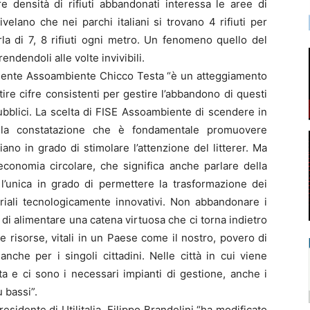
 densità di rifiuti abbandonati interessa le aree di
velano che nei parchi italiani si trovano 4 rifiuti per
la di 7, 8 rifiuti ogni metro. Un fenomeno quello del
rendendoli alle volte invivibili.
esidente Assoambiente Chicco Testa “è un atteggiamento
tire cifre consistenti per gestire l’abbandono di questi
 pubblici. La scelta di FISE Assoambiente di scendere in
la constatazione che è fondamentale promuovere
o in grado di stimolare l’attenzione del litterer. Ma
economia circolare, che significa anche parlare della
, l’unica in grado di permettere la trasformazione dei
striali tecnologicamente innovativi. Non abbandonare i
e di alimentare una catena virtuosa che ci torna indietro
ve risorse, vitali in un Paese come il nostro, povero di
che per i singoli cittadini. Nelle città in cui viene
ata e ci sono i necessari impianti di gestione, anche i
ù bassi”.
esidente di Utilitalia, Filippo Brandolini “ha modificato