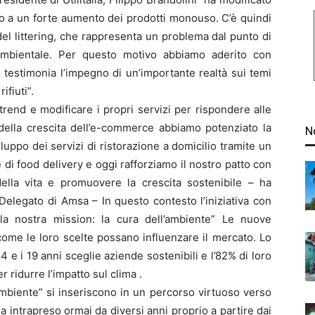
do a un forte aumento dei prodotti monouso. C’è quindi
del littering, che rappresenta un problema dal punto di
ambientale. Per questo motivo abbiamo aderito con
 testimonia l’impegno di un’importante realtà sui temi
ifiuti”.
rend e modificare i propri servizi per rispondere alle
o della crescita dell’e-commerce abbiamo potenziato la
N
iluppo dei servizi di ristorazione a domicilio tramite un
 di food delivery e oggi rafforziamo il nostro patto con
 della vita e promuovere la crescita sostenibile – ha
Delegato di Amsa – In questo contesto l’iniziativa con
a nostra mission: la cura dell’ambiente” Le nuove
ome le loro scelte possano influenzare il mercato. Lo
14 e i 19 anni sceglie aziende sostenibili e l’82% di loro
 ridurre l’impatto sul clima .
’ambiente” si inseriscono in un percorso virtuoso verso
 intrapreso ormai da diversi anni proprio a partire dai