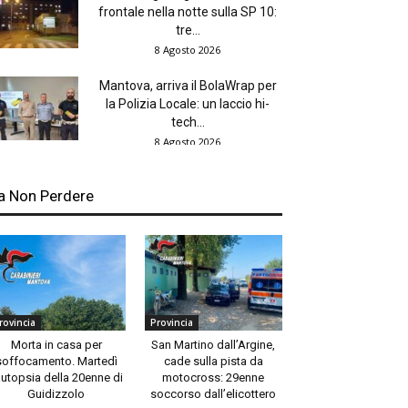
frontale nella notte sulla SP 10:
tre...
8 Agosto 2026
Mantova, arriva il BolaWrap per
la Polizia Locale: un laccio hi-
tech...
8 Agosto 2026
a Non Perdere
rovincia
Provincia
Morta in casa per
San Martino dall’Argine,
soffocamento. Martedì
cade sulla pista da
autopsia della 20enne di
motocross: 29enne
Guidizzolo
soccorso dall’elicottero