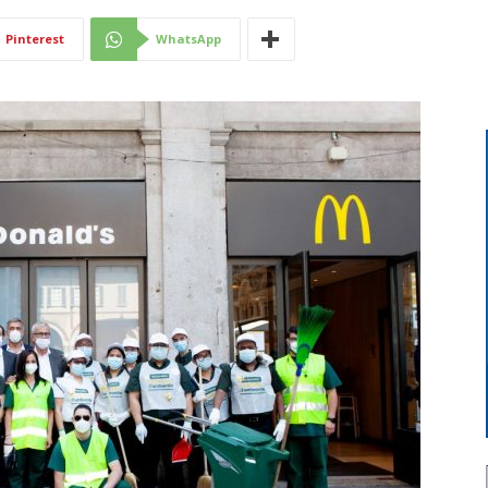
Di
Pinterest
WhatsApp
Mantova