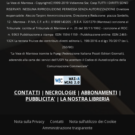
La Voce di Mantova - Copyright(C)1999-2019 Vidiemme Soc. Coop TUTTI I DIRITTI SONO
RISERVATI. NESSUNA RIPRODUZIONE PERMESSA SENZA AUTORIZZAZIONE Direttore
responsabile: Alessio Tarpini Amministrazione, Direzione e Redazione: piazza Sordello,
12 - Mantova - P.IVA, C.F. e R.I. 01898140205 - R.E.A. 0207279 (Mantova) iscrizione al
Tribunale: iscritta al Tribunale di Mantova al n. 25 del 30/11/1992 - iscrizione al ROC:
n. 9363 Pubblicazione a stampa: ISSN 1594-1159 - Pubblicazione online: ISSN 2465-
132X La testata fruisce dei contributi diretti editoria L. 198/2016 e d.lgs 70/2017 (ex L.
250/90)
“La Voce di Mantova tramite la Fipeg (Federazione Italiana Piccoli Editori Giornali),
aderendo alla carta dei servizi dell'USPI ha accettato il Codice di Autodisciplina della
Comunicazione Commerciale"
CONTATTI
|
NECROLOGIE
|
ABBONAMENTI
|
PUBBLICITA'
|
LA NOSTRA LIBRERIA
Nota sulla Privacy
Contatti
Nota sull’utilizzo dei Cookie
Amministrazione trasparente