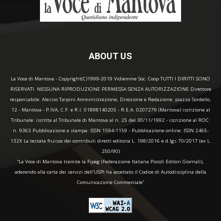
ABOUT US
La Voce di Mantova - Copyright(C)1999-2019 Vidiemme Soc. Coop TUTTI I DIRITTI SONO
RISERVATI. NESSUNA RIPRODUZIONE PERMESSA SENZA AUTORIZZAZIONE Direttore
responsabile: Alessio Tarpini Amministrazione, Direzione e Redazione: piazza Sordello,
12 - Mantova - P.IVA, C.F. e R.I. 01898140205 - R.E.A. 0207279 (Mantova) iscrizione al
Tribunale: iscritta al Tribunale di Mantova al n. 25 del 30/11/1992 - iscrizione al ROC:
n. 9363 Pubblicazione a stampa: ISSN 1594-1159 - Pubblicazione online: ISSN 2465-
132X La testata fruisce dei contributi diretti editoria L. 198/2016 e d.lgs 70/2017 (ex L.
250/90)
“La Voce di Mantova tramite la Fipeg (Federazione Italiana Piccoli Editori Giornali),
aderendo alla carta dei servizi dell'USPI ha accettato il Codice di Autodisciplina della
Comunicazione Commerciale"