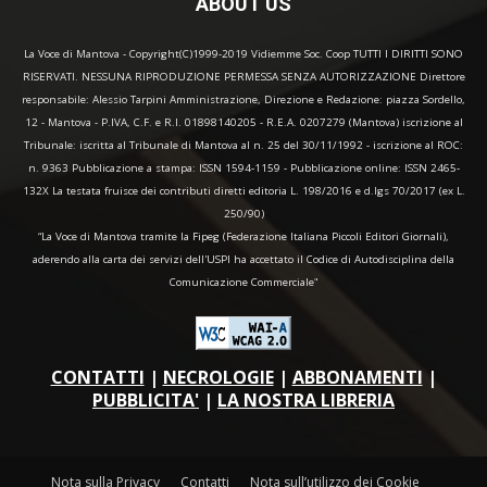
ABOUT US
La Voce di Mantova - Copyright(C)1999-2019 Vidiemme Soc. Coop TUTTI I DIRITTI SONO
RISERVATI. NESSUNA RIPRODUZIONE PERMESSA SENZA AUTORIZZAZIONE Direttore
responsabile: Alessio Tarpini Amministrazione, Direzione e Redazione: piazza Sordello,
12 - Mantova - P.IVA, C.F. e R.I. 01898140205 - R.E.A. 0207279 (Mantova) iscrizione al
Tribunale: iscritta al Tribunale di Mantova al n. 25 del 30/11/1992 - iscrizione al ROC:
n. 9363 Pubblicazione a stampa: ISSN 1594-1159 - Pubblicazione online: ISSN 2465-
132X La testata fruisce dei contributi diretti editoria L. 198/2016 e d.lgs 70/2017 (ex L.
250/90)
“La Voce di Mantova tramite la Fipeg (Federazione Italiana Piccoli Editori Giornali),
aderendo alla carta dei servizi dell'USPI ha accettato il Codice di Autodisciplina della
Comunicazione Commerciale"
CONTATTI
|
NECROLOGIE
|
ABBONAMENTI
|
PUBBLICITA'
|
LA NOSTRA LIBRERIA
Nota sulla Privacy
Contatti
Nota sull’utilizzo dei Cookie