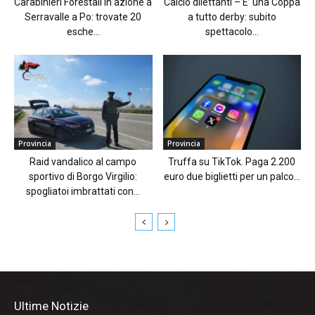
Carabinieri Forestali in azione a
Calcio dilettanti – E’ una Coppa
Serravalle a Po: trovate 20
a tutto derby: subito
esche...
spettacolo...
Provincia
Provincia
Raid vandalico al campo
Truffa su TikTok. Paga 2.200
sportivo di Borgo Virgilio:
euro due biglietti per un palco...
spogliatoi imbrattati con...
Ultime Notizie