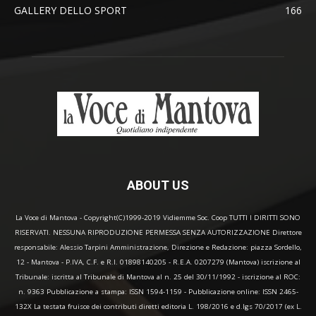
GALLERY DELLO SPORT
166
ABOUT US
La Voce di Mantova - Copyright(C)1999-2019 Vidiemme Soc. Coop TUTTI I DIRITTI SONO
RISERVATI. NESSUNA RIPRODUZIONE PERMESSA SENZA AUTORIZZAZIONE Direttore
responsabile: Alessio Tarpini Amministrazione, Direzione e Redazione: piazza Sordello,
12 - Mantova - P.IVA, C.F. e R.I. 01898140205 - R.E.A. 0207279 (Mantova) iscrizione al
Tribunale: iscritta al Tribunale di Mantova al n. 25 del 30/11/1992 - iscrizione al ROC:
n. 9363 Pubblicazione a stampa: ISSN 1594-1159 - Pubblicazione online: ISSN 2465-
132X La testata fruisce dei contributi diretti editoria L. 198/2016 e d.lgs 70/2017 (ex L.