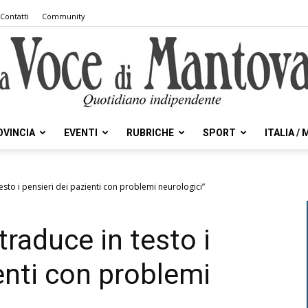
Contatti
Community
OVINCIA
EVENTI
RUBRICHE
SPORT
ITALIA /
la
esto i pensieri dei pazienti con problemi neurologici”
raduce in testo i
Voce
enti con problemi