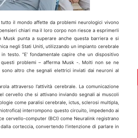
tutto il mondo affette da problemi neurologici vivono
pensieri chiari ma il loro corpo non riesce a esprimerli
n Musk punta a superare anche questa barriera e si
ca negli Stati Uniti, utilizzando un impianto cerebrale
 in testo. “E’ fondamentale capire che un dispositivo
 questi problemi – afferma Musk -. Molti non se ne
sono altro che segnali elettrici inviati dai neuroni al
parola attraverso l’attività cerebrale. La comunicazione
del cervello che si attivano inviando segnali ai muscoli
tologie come paralisi cerebrale, ictus, sclerosi multipla,
Amiotrofica) interrompono questo circuito, impedendo ai
acce cervello-computer (BCI) come Neuralink registrano
dalla corteccia, convertendo l’intenzione di parlare in