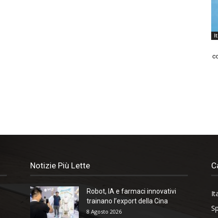
I
co
Notizie Più Lette
C
Robot, IA e farmaci innovativi
It
trainano l’export della Cina
Sp
8 Agosto 2026