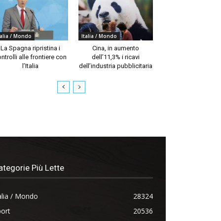
talia / Mondo
Italia / Mondo
La Spagna ripristina i
Cina, in aumento
ntrolli alle frontiere con
dell’11,3% i ricavi
l’Italia
dell’industria pubblicitaria
ategorie Più Lette
alia / Mondo
28324
ort
20536