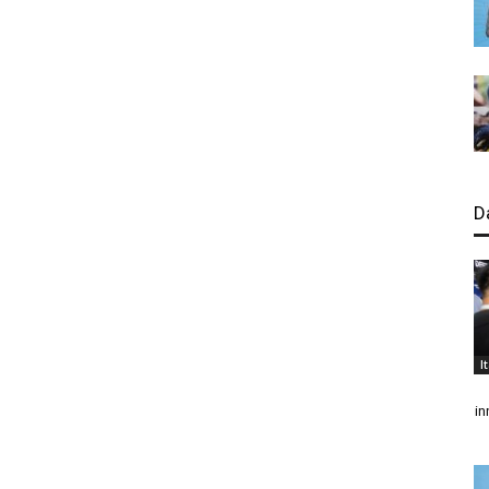
D
I
in