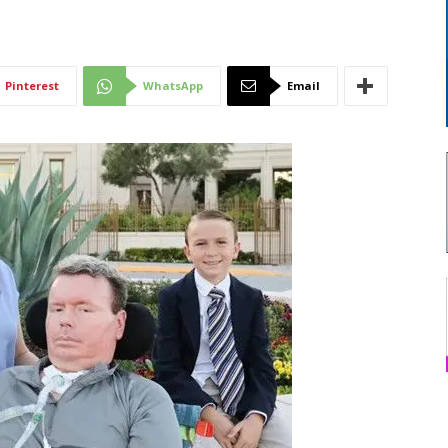
Di
Pinterest
WhatsApp
Email
Mantova