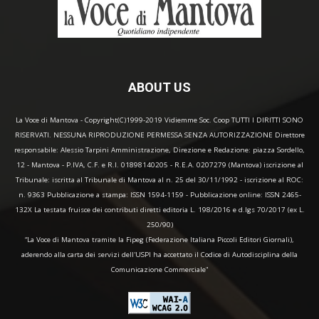
ABOUT US
La Voce di Mantova - Copyright(C)1999-2019 Vidiemme Soc. Coop TUTTI I DIRITTI SONO
RISERVATI. NESSUNA RIPRODUZIONE PERMESSA SENZA AUTORIZZAZIONE Direttore
responsabile: Alessio Tarpini Amministrazione, Direzione e Redazione: piazza Sordello,
12 - Mantova - P.IVA, C.F. e R.I. 01898140205 - R.E.A. 0207279 (Mantova) iscrizione al
Tribunale: iscritta al Tribunale di Mantova al n. 25 del 30/11/1992 - iscrizione al ROC:
n. 9363 Pubblicazione a stampa: ISSN 1594-1159 - Pubblicazione online: ISSN 2465-
132X La testata fruisce dei contributi diretti editoria L. 198/2016 e d.lgs 70/2017 (ex L.
250/90)
“La Voce di Mantova tramite la Fipeg (Federazione Italiana Piccoli Editori Giornali),
aderendo alla carta dei servizi dell'USPI ha accettato il Codice di Autodisciplina della
Comunicazione Commerciale"