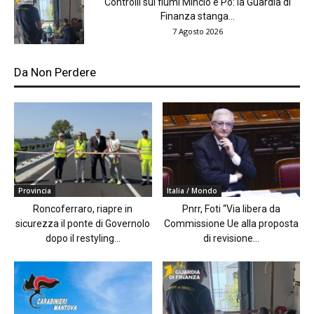
Controlli sui fiumi Mincio e Po: la Guardia di
Finanza stanga...
7 Agosto 2026
Da Non Perdere
Provincia
Italia / Mondo
Roncoferraro, riapre in
Pnrr, Foti “Via libera da
sicurezza il ponte di Governolo
Commissione Ue alla proposta
dopo il restyling...
di revisione...