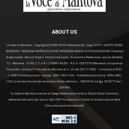
ABOUT US
La Voce di Mantova - Copyright(C)1999-2019 Vidiemme Soc. Coop TUTTI I DIRITTI SONO
RISERVATI. NESSUNA RIPRODUZIONE PERMESSA SENZA AUTORIZZAZIONE Direttore
responsabile: Alessio Tarpini Amministrazione, Direzione e Redazione: piazza Sordello,
12 - Mantova - P.IVA, C.F. e R.I. 01898140205 - R.E.A. 0207279 (Mantova) iscrizione al
Tribunale: iscritta al Tribunale di Mantova al n. 25 del 30/11/1992 - iscrizione al ROC:
n. 9363 Pubblicazione a stampa: ISSN 1594-1159 - Pubblicazione online: ISSN 2465-
132X La testata fruisce dei contributi diretti editoria L. 198/2016 e d.lgs 70/2017 (ex L.
250/90)
“La Voce di Mantova tramite la Fipeg (Federazione Italiana Piccoli Editori Giornali),
aderendo alla carta dei servizi dell'USPI ha accettato il Codice di Autodisciplina della
Comunicazione Commerciale"