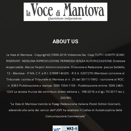
ABOUT US
La Voce di Mantova - Copyright(C)1999-2019 Vidiemme Soc. Coop TUTTI I DIRITTI SONO
RISERVATI. NESSUNA RIPRODUZIONE PERMESSA SENZA AUTORIZZAZIONE Direttore
responsabile: Alessio Tarpini Amministrazione, Direzione e Redazione: piazza Sordello,
12 - Mantova - P.IVA, C.F. e R.I. 01898140205 - R.E.A. 0207279 (Mantova) iscrizione al
Tribunale: iscritta al Tribunale di Mantova al n. 25 del 30/11/1992 - iscrizione al ROC:
n. 9363 Pubblicazione a stampa: ISSN 1594-1159 - Pubblicazione online: ISSN 2465-
132X La testata fruisce dei contributi diretti editoria L. 198/2016 e d.lgs 70/2017 (ex L.
250/90)
“La Voce di Mantova tramite la Fipeg (Federazione Italiana Piccoli Editori Giornali),
aderendo alla carta dei servizi dell'USPI ha accettato il Codice di Autodisciplina della
Comunicazione Commerciale"