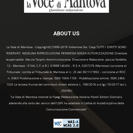
ABOUT US
La Voce di Mantova - Copyright(C)1999-2019 Vidiemme Soc. Coop TUTTI I DIRITTI SONO
RISERVATI. NESSUNA RIPRODUZIONE PERMESSA SENZA AUTORIZZAZIONE Direttore
responsabile: Alessio Tarpini Amministrazione, Direzione e Redazione: piazza Sordello,
12 - Mantova - P.IVA, C.F. e R.I. 01898140205 - R.E.A. 0207279 (Mantova) iscrizione al
Tribunale: iscritta al Tribunale di Mantova al n. 25 del 30/11/1992 - iscrizione al ROC:
n. 9363 Pubblicazione a stampa: ISSN 1594-1159 - Pubblicazione online: ISSN 2465-
132X La testata fruisce dei contributi diretti editoria L. 198/2016 e d.lgs 70/2017 (ex L.
250/90)
“La Voce di Mantova tramite la Fipeg (Federazione Italiana Piccoli Editori Giornali),
aderendo alla carta dei servizi dell'USPI ha accettato il Codice di Autodisciplina della
Comunicazione Commerciale"