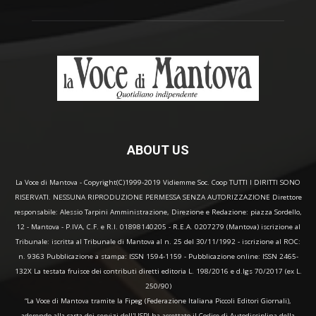
ABOUT US
La Voce di Mantova - Copyright(C)1999-2019 Vidiemme Soc. Coop TUTTI I DIRITTI SONO
RISERVATI. NESSUNA RIPRODUZIONE PERMESSA SENZA AUTORIZZAZIONE Direttore
responsabile: Alessio Tarpini Amministrazione, Direzione e Redazione: piazza Sordello,
12 - Mantova - P.IVA, C.F. e R.I. 01898140205 - R.E.A. 0207279 (Mantova) iscrizione al
Tribunale: iscritta al Tribunale di Mantova al n. 25 del 30/11/1992 - iscrizione al ROC:
n. 9363 Pubblicazione a stampa: ISSN 1594-1159 - Pubblicazione online: ISSN 2465-
132X La testata fruisce dei contributi diretti editoria L. 198/2016 e d.lgs 70/2017 (ex L.
250/90)
“La Voce di Mantova tramite la Fipeg (Federazione Italiana Piccoli Editori Giornali),
aderendo alla carta dei servizi dell'USPI ha accettato il Codice di Autodisciplina della