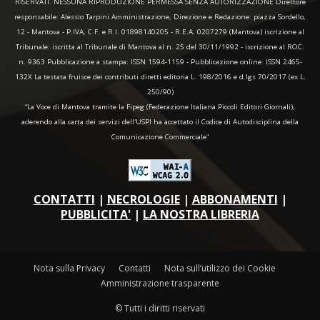
RISERVATI. NESSUNA RIPRODUZIONE PERMESSA SENZA AUTORIZZAZIONE Direttore
responsabile: Alessio Tarpini Amministrazione, Direzione e Redazione: piazza Sordello,
12 - Mantova - P.IVA, C.F. e R.I. 01898140205 - R.E.A. 0207279 (Mantova) iscrizione al
Tribunale: iscritta al Tribunale di Mantova al n. 25 del 30/11/1992 - iscrizione al ROC:
n. 9363 Pubblicazione a stampa: ISSN 1594-1159 - Pubblicazione online: ISSN 2465-
132X La testata fruisce dei contributi diretti editoria L. 198/2016 e d.lgs 70/2017 (ex L.
250/90)
“La Voce di Mantova tramite la Fipeg (Federazione Italiana Piccoli Editori Giornali),
aderendo alla carta dei servizi dell'USPI ha accettato il Codice di Autodisciplina della
Comunicazione Commerciale"
CONTATTI
|
NECROLOGIE
|
ABBONAMENTI
|
PUBBLICITA'
|
LA NOSTRA LIBRERIA
Nota sulla Privacy
Contatti
Nota sull’utilizzo dei Cookie
Amministrazione trasparente
© Tutti i diritti riservati