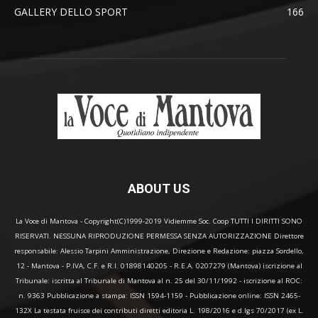
GALLERY DELLO SPORT
166
ABOUT US
La Voce di Mantova - Copyright(C)1999-2019 Vidiemme Soc. Coop TUTTI I DIRITTI SONO
RISERVATI. NESSUNA RIPRODUZIONE PERMESSA SENZA AUTORIZZAZIONE Direttore
responsabile: Alessio Tarpini Amministrazione, Direzione e Redazione: piazza Sordello,
12 - Mantova - P.IVA, C.F. e R.I. 01898140205 - R.E.A. 0207279 (Mantova) iscrizione al
Tribunale: iscritta al Tribunale di Mantova al n. 25 del 30/11/1992 - iscrizione al ROC:
n. 9363 Pubblicazione a stampa: ISSN 1594-1159 - Pubblicazione online: ISSN 2465-
132X La testata fruisce dei contributi diretti editoria L. 198/2016 e d.lgs 70/2017 (ex L.