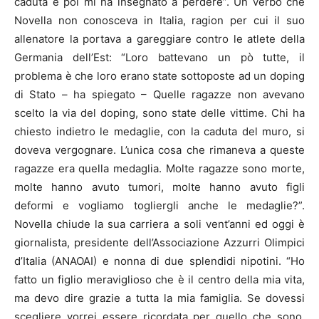
caduta e poi mi ha insegnato a perdere”. Un verbo che
Novella non conosceva in Italia, ragion per cui il suo
allenatore la portava a gareggiare contro le atlete della
Germania dell’Est: “Loro battevano un pò tutte, il
problema è che loro erano state sottoposte ad un doping
di Stato – ha spiegato – Quelle ragazze non avevano
scelto la via del doping, sono state delle vittime. Chi ha
chiesto indietro le medaglie, con la caduta del muro, si
doveva vergognare. L’unica cosa che rimaneva a queste
ragazze era quella medaglia. Molte ragazze sono morte,
molte hanno avuto tumori, molte hanno avuto figli
deformi e vogliamo togliergli anche le medaglie?”.
Novella chiude la sua carriera a soli vent’anni ed oggi è
giornalista, presidente dell’Associazione Azzurri Olimpici
d’Italia (ANAOAI) e nonna di due splendidi nipotini. “Ho
fatto un figlio meraviglioso che è il centro della mia vita,
ma devo dire grazie a tutta la mia famiglia. Se dovessi
scegliere vorrei essere ricordata per quello che sono.