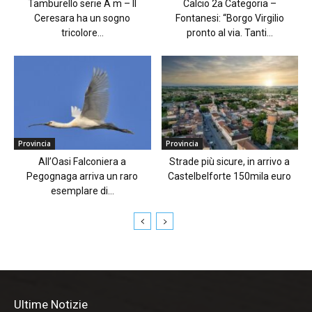
Tamburello serie A m – Il
Calcio 2a Categoria –
Ceresara ha un sogno
Fontanesi: “Borgo Virgilio
tricolore...
pronto al via. Tanti...
Provincia
Provincia
All’Oasi Falconiera a
Strade più sicure, in arrivo a
Pegognaga arriva un raro
Castelbelforte 150mila euro
esemplare di...
Ultime Notizie