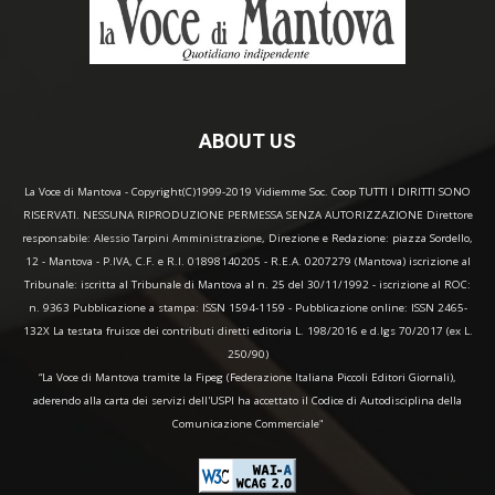
ABOUT US
La Voce di Mantova - Copyright(C)1999-2019 Vidiemme Soc. Coop TUTTI I DIRITTI SONO
RISERVATI. NESSUNA RIPRODUZIONE PERMESSA SENZA AUTORIZZAZIONE Direttore
responsabile: Alessio Tarpini Amministrazione, Direzione e Redazione: piazza Sordello,
12 - Mantova - P.IVA, C.F. e R.I. 01898140205 - R.E.A. 0207279 (Mantova) iscrizione al
Tribunale: iscritta al Tribunale di Mantova al n. 25 del 30/11/1992 - iscrizione al ROC:
n. 9363 Pubblicazione a stampa: ISSN 1594-1159 - Pubblicazione online: ISSN 2465-
132X La testata fruisce dei contributi diretti editoria L. 198/2016 e d.lgs 70/2017 (ex L.
250/90)
“La Voce di Mantova tramite la Fipeg (Federazione Italiana Piccoli Editori Giornali),
aderendo alla carta dei servizi dell'USPI ha accettato il Codice di Autodisciplina della
Comunicazione Commerciale"