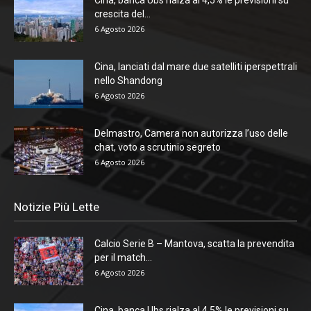
Cina, banca Ubs rialza al 4,5% le previsioni su
crescita del...
6 Agosto 2026
Cina, lanciati dal mare due satelliti iperspettrali
nello Shandong
6 Agosto 2026
Delmastro, Camera non autorizza l’uso delle
chat, voto a scrutinio segreto
6 Agosto 2026
Notizie Più Lette
Calcio Serie B – Mantova, scatta la prevendita
per il match...
6 Agosto 2026
Cina, banca Ubs rialza al 4,5% le previsioni su