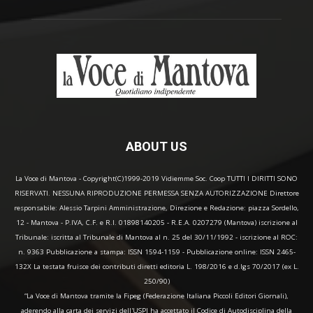
ABOUT US
La Voce di Mantova - Copyright(C)1999-2019 Vidiemme Soc. Coop TUTTI I DIRITTI SONO
RISERVATI. NESSUNA RIPRODUZIONE PERMESSA SENZA AUTORIZZAZIONE Direttore
responsabile: Alessio Tarpini Amministrazione, Direzione e Redazione: piazza Sordello,
12 - Mantova - P.IVA, C.F. e R.I. 01898140205 - R.E.A. 0207279 (Mantova) iscrizione al
Tribunale: iscritta al Tribunale di Mantova al n. 25 del 30/11/1992 - iscrizione al ROC:
n. 9363 Pubblicazione a stampa: ISSN 1594-1159 - Pubblicazione online: ISSN 2465-
132X La testata fruisce dei contributi diretti editoria L. 198/2016 e d.lgs 70/2017 (ex L.
250/90)
“La Voce di Mantova tramite la Fipeg (Federazione Italiana Piccoli Editori Giornali),
aderendo alla carta dei servizi dell'USPI ha accettato il Codice di Autodisciplina della