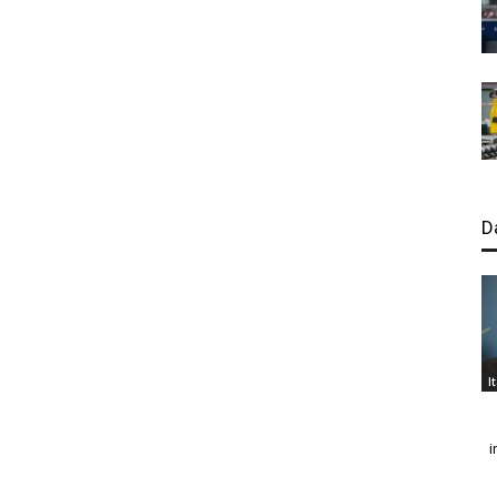
D
I
i