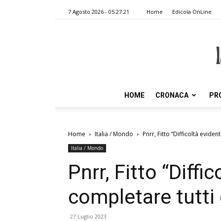
7 Agosto 2026 - 05:27:21
Home
Edicola OnLine
HOME
CRONACA
PR
Home
Italia / Mondo
Pnrr, Fitto “Difficoltà eviden
Italia / Mondo
Pnrr, Fitto “Diffi
completare tutti g
27 Luglio 2023