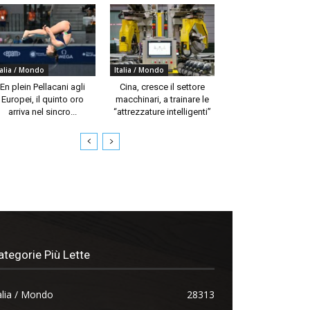
talia / Mondo
Italia / Mondo
En plein Pellacani agli
Cina, cresce il settore
Europei, il quinto oro
macchinari, a trainare le
arriva nel sincro...
“attrezzature intelligenti”
ategorie Più Lette
alia / Mondo
28313