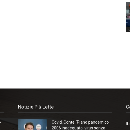
I
Notizie Più Lette
C
o
Covid, Conte “Piano pandemico
It
2006 inadeguato, virus senza