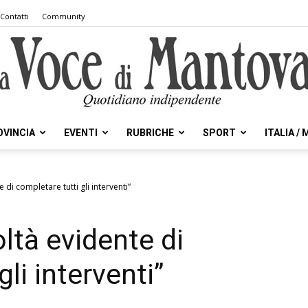
Contatti
Community
OVINCIA
EVENTI
RUBRICHE
SPORT
ITALIA /
la
te di completare tutti gli interventi”
coltà evidente di
Voce
li interventi”