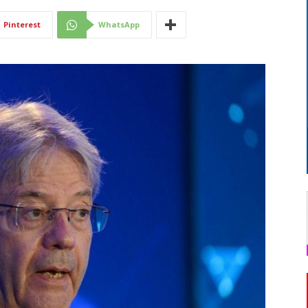
Di
Pinterest
WhatsApp
Mantova