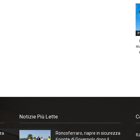
P
ma
Notizie Più Lette
C
zza
Roncoferraro, riapre in sicurezza
It
il ponte di Governolo dopo il