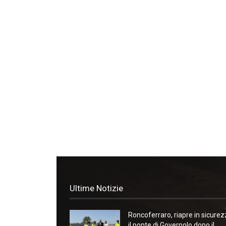
Ultime Notizie
Roncoferraro, riapre in sicure
il ponte di Governolo dopo il