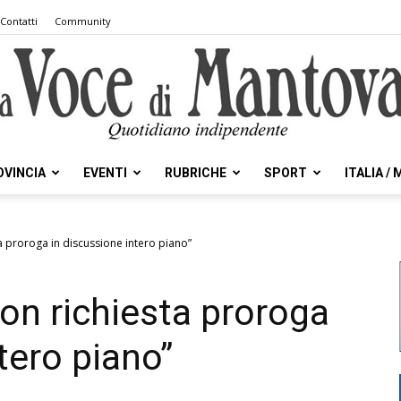
Contatti
Community
OVINCIA
EVENTI
RUBRICHE
SPORT
ITALIA /
la
ta proroga in discussione intero piano”
Con richiesta proroga
Voce
tero piano”