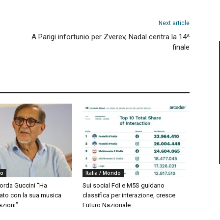
Next article
A Parigi infortunio per Zverev, Nadal centra la 14^
finale
do
Italia / Mondo
corda Guccini “Ha
Sui social FdI e M5S guidano
to con la sua musica
classifica per interazione, cresce
azioni”
Futuro Nazionale