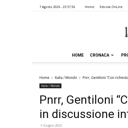
7 Agosto 2026 - 23:37:36
Home
Edicola OnLine
HOME
CRONACA
PR
Home
Italia / Mondo
Pnrr, Gentiloni “Con richies
Italia / Mondo
Pnrr, Gentiloni “
in discussione in
3 Giugno 2022