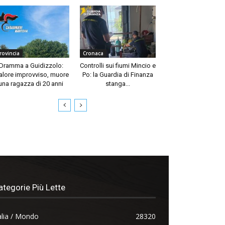
rovincia
Cronaca
Dramma a Guidizzolo:
Controlli sui fiumi Mincio e
lore improvviso, muore
Po: la Guardia di Finanza
una ragazza di 20 anni
stanga...
ategorie Più Lette
alia / Mondo
28320