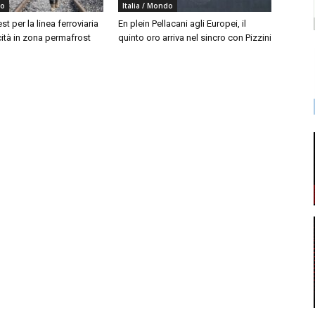
do
Italia / Mondo
est per la linea ferroviaria
En plein Pellacani agli Europei, il
cità in zona permafrost
quinto oro arriva nel sincro con Pizzini