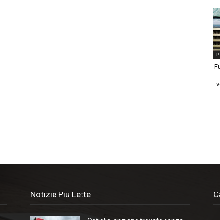
P
Fu
v
Notizie Più Lette
C