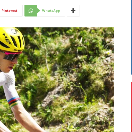
Di
Pinterest
WhatsApp
Mantova