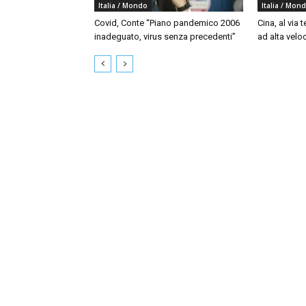
Italia / Mondo
Italia / Mon
Covid, Conte “Piano pandemico 2006
Cina, al via t
inadeguato, virus senza precedenti”
ad alta velo