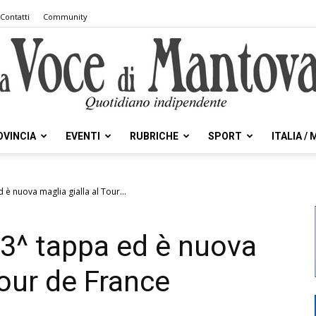
Contatti
Community
OVINCIA
EVENTI
RUBRICHE
SPORT
ITALIA /
la
 è nuova maglia gialla al Tour...
 3^ tappa ed è nuova
Voce
Tour de France