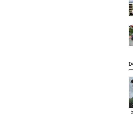
D
P
O