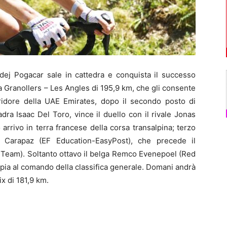
j Pogacar sale in cattedra e conquista il successo
a Granollers – Les Angles di 195,9 km, che gli consente
orridore della UAE Emirates, dopo il secondo posto di
ra Isaac Del Toro, vince il duello con il rivale Jonas
rrivo in terra francese della corsa transalpina; terzo
d Carapaz (EF Education-EasyPost), che precede il
Team). Soltanto ottavo il belga Remco Evenepoel (Red
pia al comando della classifica generale. Domani andrà
x di 181,9 km.