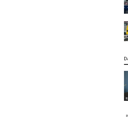
D
I
i