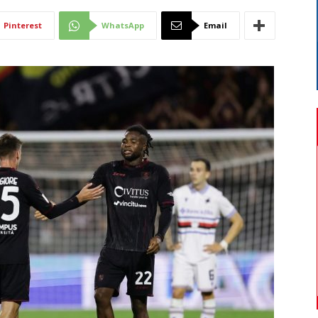
Di
Pinterest
WhatsApp
Email
Mantova