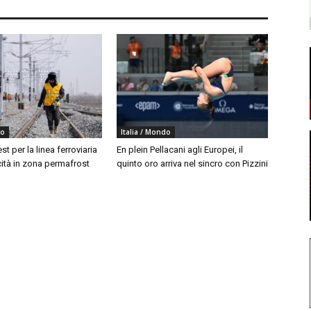
do
Italia / Mondo
est per la linea ferroviaria
En plein Pellacani agli Europei, il
cità in zona permafrost
quinto oro arriva nel sincro con Pizzini