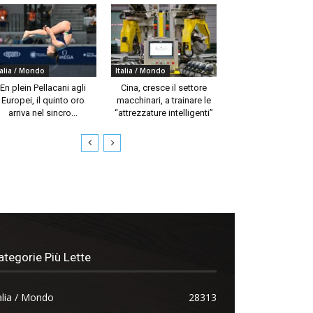
talia / Mondo
Italia / Mondo
En plein Pellacani agli
Cina, cresce il settore
Europei, il quinto oro
macchinari, a trainare le
arriva nel sincro...
“attrezzature intelligenti”
ategorie Più Lette
alia / Mondo
28313