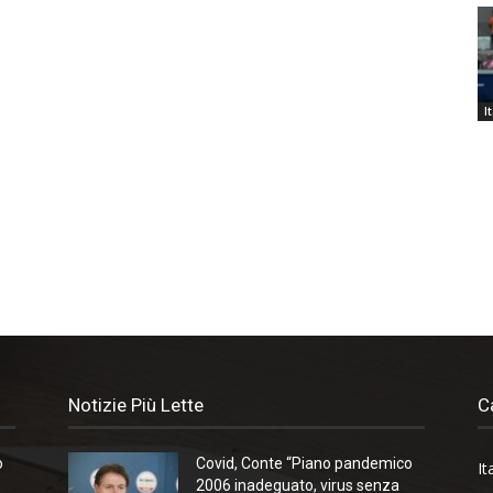
I
Notizie Più Lette
C
o
Covid, Conte “Piano pandemico
It
2006 inadeguato, virus senza