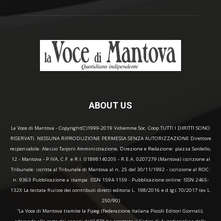
ABOUT US
La Voce di Mantova - Copyright(C)1999-2019 Vidiemme Soc. Coop TUTTI I DIRITTI SONO
RISERVATI. NESSUNA RIPRODUZIONE PERMESSA SENZA AUTORIZZAZIONE Direttore
responsabile: Alessio Tarpini Amministrazione, Direzione e Redazione: piazza Sordello,
12 - Mantova - P.IVA, C.F. e R.I. 01898140205 - R.E.A. 0207279 (Mantova) iscrizione al
Tribunale: iscritta al Tribunale di Mantova al n. 25 del 30/11/1992 - iscrizione al ROC:
n. 9363 Pubblicazione a stampa: ISSN 1594-1159 - Pubblicazione online: ISSN 2465-
132X La testata fruisce dei contributi diretti editoria L. 198/2016 e d.lgs 70/2017 (ex L.
250/90)
“La Voce di Mantova tramite la Fipeg (Federazione Italiana Piccoli Editori Giornali),