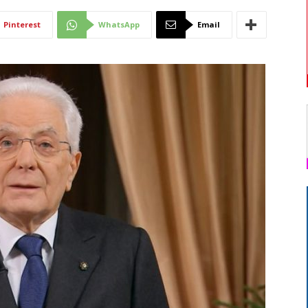
Di
Pinterest
WhatsApp
Email
Mantova