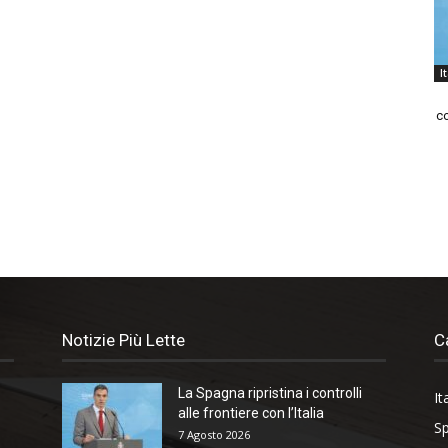
I
co
Notizie Più Lette
C
La Spagna ripristina i controlli
It
alle frontiere con l’Italia
Sp
7 Agosto 2026