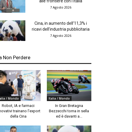
alle frontiere con l’Italia
7 Agosto 2026
Cina, in aumento dell’11,3% i
ricavi dell’industria pubblicitaria
7 Agosto 2026
a Non Perdere
talia / Mondo
Italia / Mondo
Robot, IA e farmaci
In Gran Bretagna
novativi trainano l’export
Bezzecchi torna in sella
della Cina
ed è davanti a...