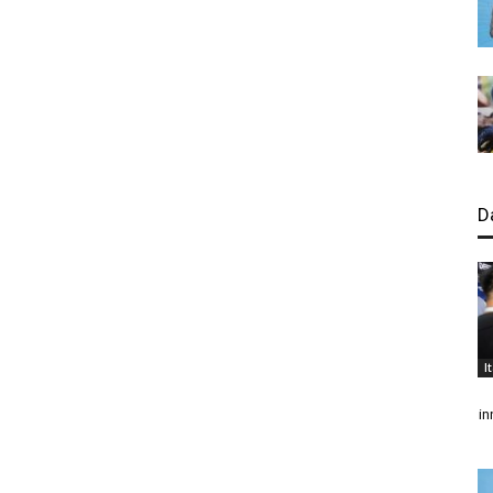
D
I
in