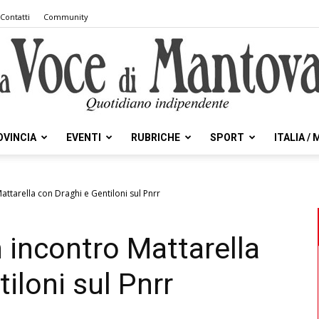
Contatti
Community
OVINCIA
EVENTI
RUBRICHE
SPORT
ITALIA /
la
attarella con Draghi e Gentiloni sul Pnrr
n incontro Mattarella
Voce
iloni sul Pnrr