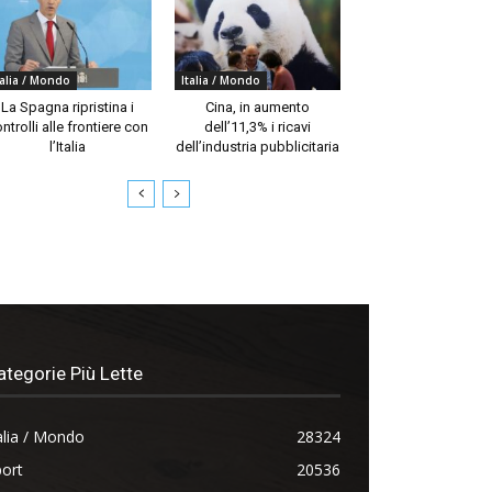
talia / Mondo
Italia / Mondo
La Spagna ripristina i
Cina, in aumento
ntrolli alle frontiere con
dell’11,3% i ricavi
l’Italia
dell’industria pubblicitaria
ategorie Più Lette
alia / Mondo
28324
ort
20536