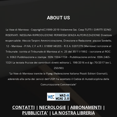
ABOUT US
La Voce di Mantova - Copyright(C)1999-2019 Vidiemme Soc. Coop TUTTI I DIRITTI SONO
RISERVATI. NESSUNA RIPRODUZIONE PERMESSA SENZA AUTORIZZAZIONE Direttore
responsabile: Alessio Tarpini Amministrazione, Direzione e Redazione: piazza Sordello,
12 - Mantova - P.IVA, C.F. e R.I. 01898140205 - R.E.A. 0207279 (Mantova) iscrizione al
Tribunale: iscritta al Tribunale di Mantova al n. 25 del 30/11/1992 - iscrizione al ROC:
n. 9363 Pubblicazione a stampa: ISSN 1594-1159 - Pubblicazione online: ISSN 2465-
132X La testata fruisce dei contributi diretti editoria L. 198/2016 e d.lgs 70/2017 (ex L.
250/90)
“La Voce di Mantova tramite la Fipeg (Federazione Italiana Piccoli Editori Giornali),
aderendo alla carta dei servizi dell'USPI ha accettato il Codice di Autodisciplina della
Comunicazione Commerciale"
CONTATTI
|
NECROLOGIE
|
ABBONAMENTI
|
PUBBLICITA'
|
LA NOSTRA LIBRERIA