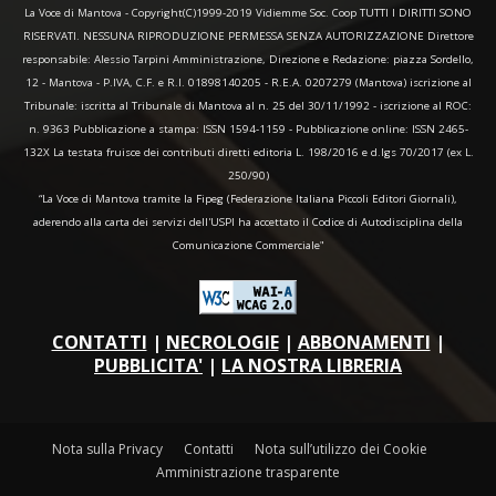
La Voce di Mantova - Copyright(C)1999-2019 Vidiemme Soc. Coop TUTTI I DIRITTI SONO
RISERVATI. NESSUNA RIPRODUZIONE PERMESSA SENZA AUTORIZZAZIONE Direttore
responsabile: Alessio Tarpini Amministrazione, Direzione e Redazione: piazza Sordello,
12 - Mantova - P.IVA, C.F. e R.I. 01898140205 - R.E.A. 0207279 (Mantova) iscrizione al
Tribunale: iscritta al Tribunale di Mantova al n. 25 del 30/11/1992 - iscrizione al ROC:
n. 9363 Pubblicazione a stampa: ISSN 1594-1159 - Pubblicazione online: ISSN 2465-
132X La testata fruisce dei contributi diretti editoria L. 198/2016 e d.lgs 70/2017 (ex L.
250/90)
“La Voce di Mantova tramite la Fipeg (Federazione Italiana Piccoli Editori Giornali),
aderendo alla carta dei servizi dell'USPI ha accettato il Codice di Autodisciplina della
Comunicazione Commerciale"
CONTATTI
|
NECROLOGIE
|
ABBONAMENTI
|
PUBBLICITA'
|
LA NOSTRA LIBRERIA
Nota sulla Privacy
Contatti
Nota sull’utilizzo dei Cookie
Amministrazione trasparente