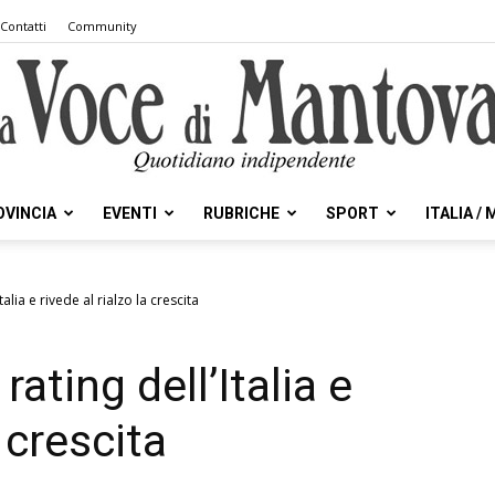
Contatti
Community
OVINCIA
EVENTI
RUBRICHE
SPORT
ITALIA /
la
talia e rivede al rialzo la crescita
rating dell’Italia e
Voce
a crescita