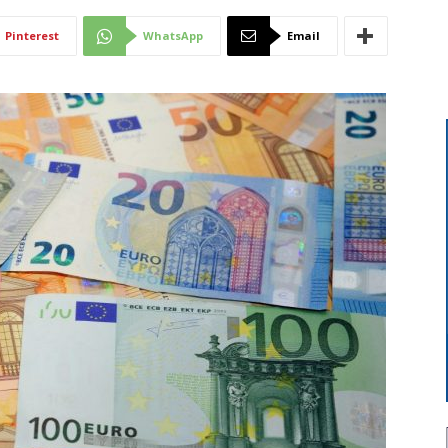
Di
Pinterest
WhatsApp
Email
Mantova