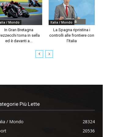
talia / Mondo
Italia / Mondo
In Gran Bretagna
La Spagna ripristina i
ezzecchi torna in sella
controlli alle frontiere con
ed è davanti a...
l’Italia
ategorie Più Lette
alia / Mondo
28324
ort
20536