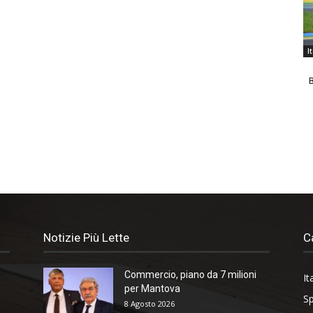
I
B
Notizie Più Lette
C
Commercio, piano da 7 milioni
It
per Mantova
Sp
8 Agosto 2026